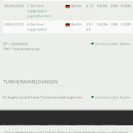
20.04.2013
7. Berliner
Berlin
3 / 5
0.06%
20%
0.000
Juggerpokal -
Jugendturnier-
28.04.2012
6. Berliner
Berlin
19 /
0.03%
18%
0.000
Juggerpokal
23
ZF = Zeitfaktor
Zurück zu den Teams
TW = Turnierwertung
TURNIERANMELDUNGEN
Es liegen zurzeit keine Turnieranmeldungen vor.
Zurück zu den Teams
Nutzungsbedingungen
Datenschutz
Impressum
Kontakt
Diese Website benutzt Cookies. Wenn du diese Website weiter nutzt, gehen