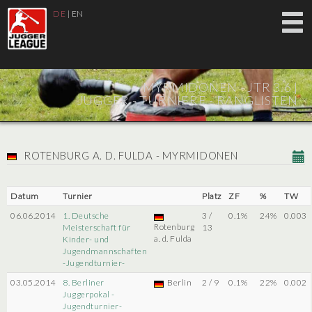
DE
|
EN
MYRMIDONEN - JTR 3.6 |
JUGGER - TURNIERE - RANGLISTEN
ROTENBURG A. D. FULDA - MYRMIDONEN
Datum
Turnier
Platz
ZF
%
TW
06.06.2014
1. Deutsche
3 /
0.1%
24%
0.003
Rotenburg
Meisterschaft für
13
a. d. Fulda
Kinder- und
Jugendmannschaften
-Jugendturnier-
03.05.2014
8. Berliner
Berlin
2 / 9
0.1%
22%
0.002
Juggerpokal -
Jugendturnier-