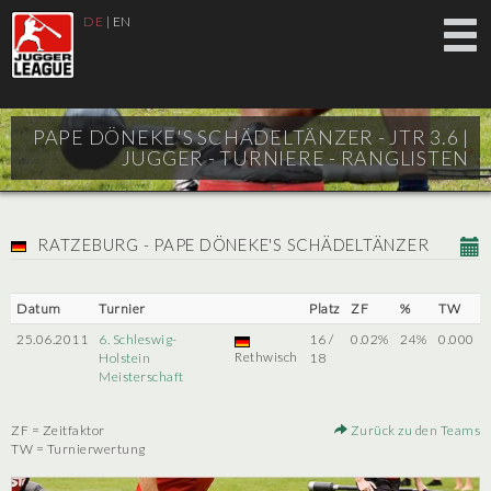
DE
|
EN
PAPE DÖNEKE'S SCHÄDELTÄNZER - JTR 3.6 |
JUGGER - TURNIERE - RANGLISTEN
RATZEBURG - PAPE DÖNEKE'S SCHÄDELTÄNZER
Datum
Turnier
Platz
ZF
%
TW
25.06.2011
6. Schleswig-
16 /
0.02%
24%
0.000
Rethwisch
Holstein
18
Meisterschaft
ZF = Zeitfaktor
Zurück zu den Teams
TW = Turnierwertung