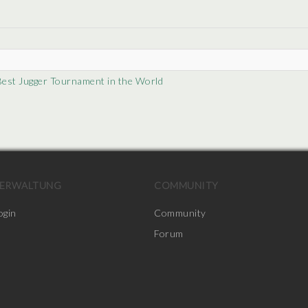
Best Jugger Tournament in the World
ERWALTUNG
COMMUNITY
ogin
Community
Forum