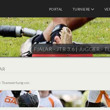
PORTAL
TURNIERE
VE
FJALAR - JTR 3.6 |
JUGGER - T
AR
ie Teamwertung vor.