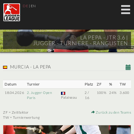
DE
|
EN
LA PEPA - JTR 3.6 |
JUGGER - TURNIERE - RANGLISTEN
MURCIA - LA PEPA
Datum
Turnier
Platz
ZF
%
TW
18.04.2026
2. Jugger Open
2 /
100%
24%
3.600
Palaiseau
Paris
16
ZF = Zeitfaktor
Zurück zu den Teams
TW = Turnierwertung