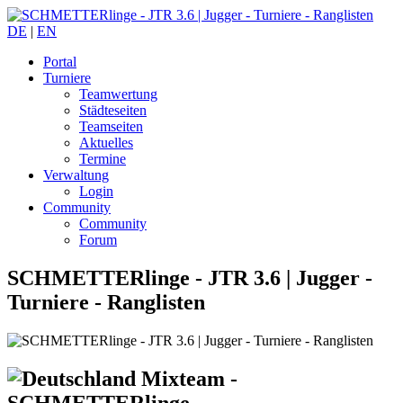
DE
|
EN
Portal
Turniere
Teamwertung
Städteseiten
Teamseiten
Aktuelles
Termine
Verwaltung
Login
Community
Community
Forum
SCHMETTERlinge - JTR 3.6 |
Jugger -
Turniere - Ranglisten
Mixteam -
SCHMETTERlinge