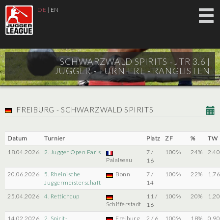
DE
|
EN
SCHWARZWALD SPIRITS - JTR 3.6 |
JUGGER - TURNIERE - RANGLISTEN
FREIBURG - SCHWARZWALD SPIRITS
Datum
Turnier
Platz
ZF
%
TW
18.04.2026
2. Jugger Open Paris
7 /
100%
24%
2.4
Palaiseau
16
20.06.2026
5. Rheinische
Bonn
7 /
100%
22%
1.7
Juggermeisterschaft
14
25.04.2026
4. Rettichcup
11 /
100%
20%
1.2
Schifferstadt
16
14.02.2026
2. Spirit-
Freiburg
2 / 6
100%
18%
0.9