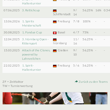
Hallenturnier
07.06.2025
3. Rettichcup
9 /
56.25%
16%
0.5
Schifferstadt
14
13.06.2026
1. Spirits
Freiburg
7 / 8
100%
-
-
Meisterschaft
30.08.2025
1. Fondue Cup
Basel
4 / 7
75%
-
-
12.04.2025
3. Nürnberg Open -
11 /
56.25%
-
-
Nürnberg
Rittersport
16
15.03.2025
Attack of the Clones,
Gießen
9 /
56.25%
-
-
powered by
10
Lahnveilchen
22.02.2025
1. Spirit-
Freiburg
5 / 6
56.25%
-
-
Hallenturnier
ZF = Zeitfaktor
Zurück zu den Teams
TW = Turnierwertung