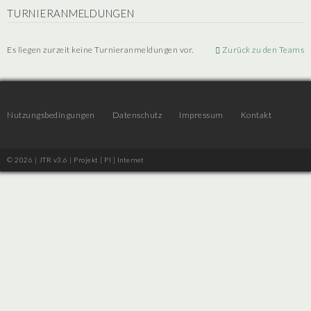
TURNIERANMELDUNGEN
Es liegen zurzeit keine Turnieranmeldungen vor.
Zurück zu den Teams
Nutzungsbedingungen
Datenschutz
Impressum
Kontakt
© 2026 | JTR v3.6 |
Projekt [ PI ] Internet