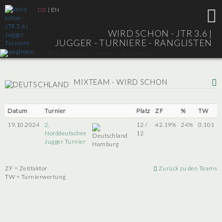
DE
|
EN
WIRD SCHON - JTR 3.6 |
JUGGER - TURNIERE - RANGLISTEN
MIXTEAM - WIRD SCHON
Datum
Turnier
Platz
ZF
%
TW
19.10.2024
2.
12 /
42.19%
24%
0.101
Norddeutsches
12
Jugger Turnier
Hamburg
ZF = Zeitfaktor
Zurück zu den Teams
TW = Turnierwertung