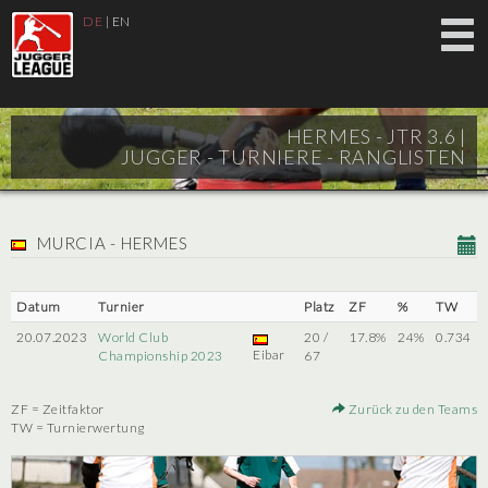
DE
|
EN
HERMES - JTR 3.6 |
JUGGER - TURNIERE - RANGLISTEN
MURCIA - HERMES
Datum
Turnier
Platz
ZF
%
TW
20.07.2023
World Club
20 /
17.8%
24%
0.734
Eibar
Championship 2023
67
ZF = Zeitfaktor
Zurück zu den Teams
TW = Turnierwertung