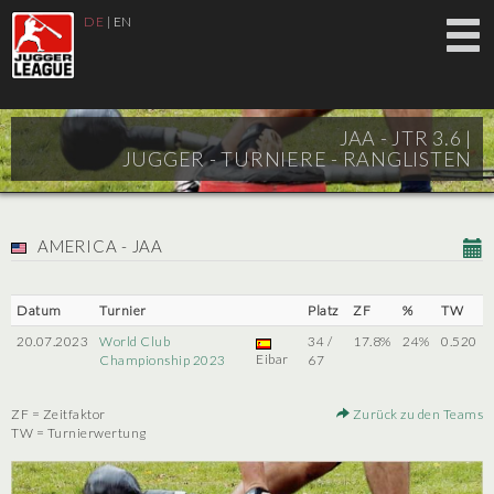
DE
|
EN
JAA - JTR 3.6 |
JUGGER - TURNIERE - RANGLISTEN
AMERICA - JAA
Datum
Turnier
Platz
ZF
%
TW
20.07.2023
World Club
34 /
17.8%
24%
0.520
Eibar
Championship 2023
67
ZF = Zeitfaktor
Zurück zu den Teams
TW = Turnierwertung