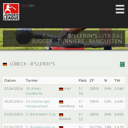
DE
|
EN
B*LLERIN*S - JTR 3.6 |
JUGGER - TURNIERE - RANGLISTEN
LÜBECK - B*LLERIN*S
Datum
Turnier
Platz
ZF
%
TW
25.04.2026
10. Kieler
Kiel
3 /
100%
24%
3.360
Nordderby
16
30.05.2026
26. Hamburger
3 /
100%
22%
2.640
Hamburg
Meisterschaft
14
21.02.2026
5. Störtebeker Cup
3 /
100%
20%
2.000
Rostock
12
07.06.2025
5. Strandturnier in
3 /
56.25%
18%
1.418