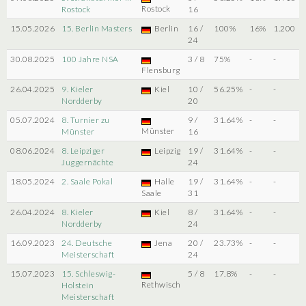
Rostock
Rostock
16
15.05.2026
15. Berlin Masters
Berlin
16 /
100%
16%
1.200
24
30.08.2025
100 Jahre NSA
3 / 8
75%
-
-
Flensburg
26.04.2025
9. Kieler
Kiel
10 /
56.25%
-
-
Nordderby
20
05.07.2024
8. Turnier zu
9 /
31.64%
-
-
Münster
Münster
16
08.06.2024
8. Leipziger
Leipzig
19 /
31.64%
-
-
Juggernächte
24
18.05.2024
2. Saale Pokal
Halle
19 /
31.64%
-
-
Saale
31
26.04.2024
8. Kieler
Kiel
8 /
31.64%
-
-
Nordderby
24
16.09.2023
24. Deutsche
Jena
20 /
23.73%
-
-
Meisterschaft
24
15.07.2023
15. Schleswig-
5 / 8
17.8%
-
-
Rethwisch
Holstein
Meisterschaft