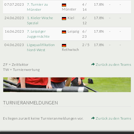
07.07.2023
7. Turnier zu
4 /
17.8%
-
-
Münster
Münster
14
24.06.2023
1. Kieler Woche
Kiel
6 /
17.8%
-
-
Spezial
12
16.06.2023
7. Leipziger
Leipzig
6 /
17.8%
-
-
Juggernächte
23
04.06.2023
Ligaqualifikation
2 / 5
17.8%
-
-
Rethwisch
Nord-West
ZF = Zeitfaktor
Zurück zu den Teams
TW = Turnierwertung
TURNIERANMELDUNGEN
Es liegen zurzeit keine Turnieranmeldungen vor.
Zurück zu den Teams