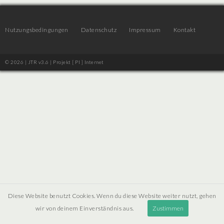
Nutzungsbedingungen
Datenschutz
Impressum
Kontakt
© 2026 | JTR v3.6 |
Projekt [ PI ] Internet
Diese Website benutzt Cookies. Wenn du diese Website weiter nutzt, gehen
wir von deinem Einverständnis aus.
Zustimmen