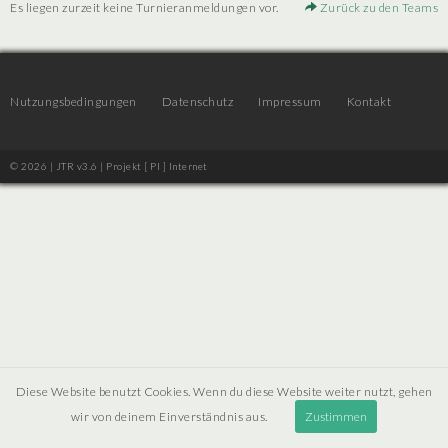
Es liegen zurzeit keine Turnieranmeldungen vor.
Zurück zu den Teams
Nutzungsbedingungen
Datenschutz
Impressum
Kontakt
© 2026 | JTR v3.6 |
Projekt [ PI ] Internet
Diese Website benutzt Cookies. Wenn du diese Website weiter nutzt, gehen
wir von deinem Einverständnis aus.
Zustimmen