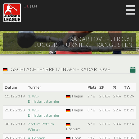
DE
|
EN
RADAR LOVE - JTR 3.6 |
JUGGER - TURNIERE - RANGLISTEN
GSCHLACHTENBRETZINGEN - RADAR LOVE
Datum
Turnier
Platz
ZF
%
TW
15.12.2019
1. WL-
Hagen
2 / 6
2.38%
24%
0.029
Einladungsturnier
23.02.2020
3. WL-
Hagen
3 / 6
2.38%
22%
0.021
Einladungsturnier
08.12.2019
Zoff im Pott im
6 / 8
2.38%
20%
0.014
Bochum
Winter
29.02.2020
4. Bonner
Bonn
10 /
2.38%
18%
0.009