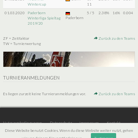
Wintercup
11
01.03.2020
Paderborn
5 / 5
2.38%
16%
0.004
Paderborn
Winterliga Spieltag
2019/20
ZF = Zeitfaktor
Zurück zu den Teams
TW = Turnierwertung
TURNIERANMELDUNGEN
Es liegen zurzeit keine Turnieranmeldungen vor.
Zurück zu den Teams
Nutzungsbedingungen
Datenschutz
Impressum
Kontakt
Diese Website benutzt Cookies. Wenn du diese Website weiter nutzt, gehen