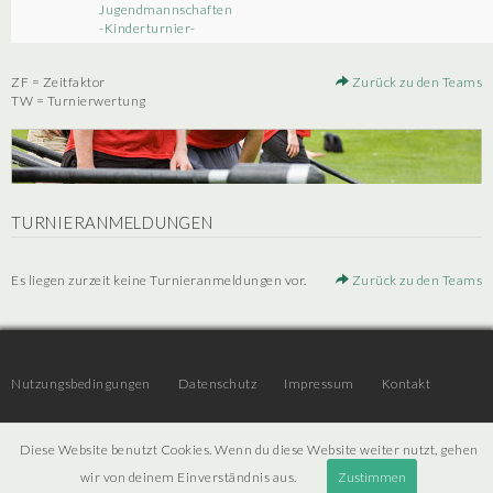
Jugendmannschaften
-Kinderturnier-
ZF = Zeitfaktor
Zurück zu den Teams
TW = Turnierwertung
TURNIERANMELDUNGEN
Es liegen zurzeit keine Turnieranmeldungen vor.
Zurück zu den Teams
Nutzungsbedingungen
Datenschutz
Impressum
Kontakt
Diese Website benutzt Cookies. Wenn du diese Website weiter nutzt, gehen
© 2026 | JTR v3.6 |
Projekt [ PI ] Internet
wir von deinem Einverständnis aus.
Zustimmen