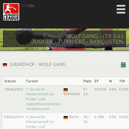
DE
|
EN
WOLF GANG - JTR 3.6 |
JUGGER - TURNIERE - RANGLISTEN
GRUNDHOF - WOLF GANG
Datum
Turnier
Platz
ZF
%
TW
18.06.2022
7. Deutsche
9 /
10.01%
24%
0.120
Rethwisch
Meisterschaft für
13
Kinder- und
Jugendmannschaften
-Kinderturnier-
08.06.2019
6. Deutsche
Berlin
10 /
1.78%
22%
0.024
Meisterschaft für
15
Kinder- und