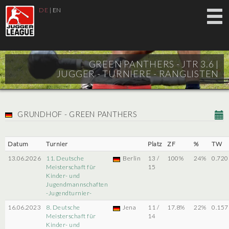
DE
|
EN
GREEN PANTHERS - JTR 3.6 |
JUGGER - TURNIERE - RANGLISTEN
GRUNDHOF - GREEN PANTHERS
Datum
Turnier
Platz
ZF
%
TW
13.06.2026
11. Deutsche
Berlin
13 /
100%
24%
0.720
Meisterschaft für
15
Kinder- und
Jugendmannschaften
-Jugendturnier-
16.06.2023
8. Deutsche
Jena
11 /
17.8%
22%
0.157
Meisterschaft für
14
Kinder- und