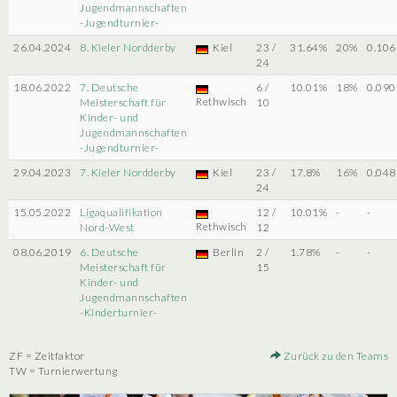
Jugendmannschaften
-Jugendturnier-
26.04.2024
8. Kieler Nordderby
Kiel
23 /
31.64%
20%
0.106
24
18.06.2022
7. Deutsche
6 /
10.01%
18%
0.090
Rethwisch
Meisterschaft für
10
Kinder- und
Jugendmannschaften
-Jugendturnier-
29.04.2023
7. Kieler Nordderby
Kiel
23 /
17.8%
16%
0.048
24
15.05.2022
Ligaqualifikation
12 /
10.01%
-
-
Rethwisch
Nord-West
12
08.06.2019
6. Deutsche
Berlin
2 /
1.78%
-
-
Meisterschaft für
15
Kinder- und
Jugendmannschaften
-Kinderturnier-
ZF = Zeitfaktor
Zurück zu den Teams
TW = Turnierwertung