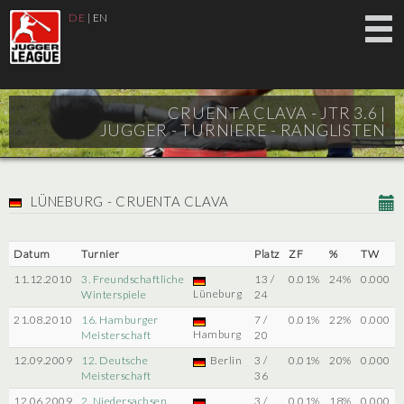
DE
|
EN
CRUENTA CLAVA - JTR 3.6 |
JUGGER - TURNIERE - RANGLISTEN
LÜNEBURG - CRUENTA CLAVA
Datum
Turnier
Platz
ZF
%
TW
11.12.2010
3. Freundschaftliche
13 /
0.01%
24%
0.000
Lüneburg
Winterspiele
24
21.08.2010
16. Hamburger
7 /
0.01%
22%
0.000
Hamburg
Meisterschaft
20
12.09.2009
12. Deutsche
Berlin
3 /
0.01%
20%
0.000
Meisterschaft
36
12.06.2009
2. Niedersachsen
3 /
0.01%
18%
0.000