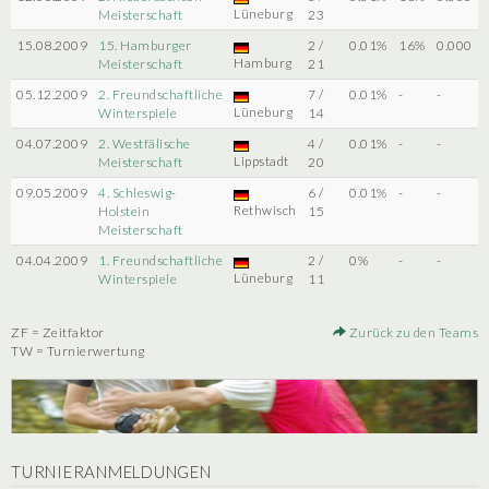
Lüneburg
Meisterschaft
23
15.08.2009
15. Hamburger
2 /
0.01%
16%
0.000
Hamburg
Meisterschaft
21
05.12.2009
2. Freundschaftliche
7 /
0.01%
-
-
Lüneburg
Winterspiele
14
04.07.2009
2. Westfälische
4 /
0.01%
-
-
Lippstadt
Meisterschaft
20
09.05.2009
4. Schleswig-
6 /
0.01%
-
-
Rethwisch
Holstein
15
Meisterschaft
04.04.2009
1. Freundschaftliche
2 /
0%
-
-
Lüneburg
Winterspiele
11
ZF = Zeitfaktor
Zurück zu den Teams
TW = Turnierwertung
TURNIERANMELDUNGEN