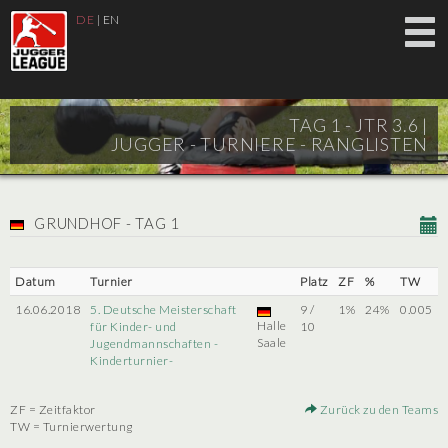
DE
|
EN
TAG 1 - JTR 3.6 |
JUGGER - TURNIERE - RANGLISTEN
GRUNDHOF - TAG 1
Datum
Turnier
Platz
ZF
%
TW
16.06.2018
5. Deutsche Meisterschaft
9 /
1%
24%
0.005
Halle
für Kinder- und
10
Saale
Jugendmannschaften -
Kinderturnier-
ZF = Zeitfaktor
Zurück zu den Teams
TW = Turnierwertung