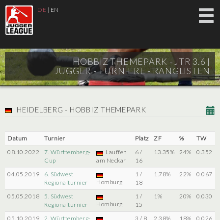
DE
|
EN
HOBBIZ THEMEPARK - JTR 3.6 |
JUGGER - TURNIERE - RANGLISTEN
HEIDELBERG - HOBBIZ THEMEPARK
Datum
Turnier
Platz
ZF
%
TW
08.10.2022
7. Württemberg-
Lauffen
6 /
13.35%
24%
0.352
Cup
am Neckar
16
04.05.2019
6. Südwest
1 /
1.78%
22%
0.067
Homburg
Regionalturnier
18
05.05.2018
5. Südwest
1 /
1%
20%
0.030
Homburg
Regionalturnier
15
05.10.2019
2. Württemberg-
3 / 8
2.38%
18%
0.026