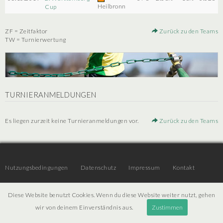
Heilbronn
Cup
ZF = Zeitfaktor
Zurück zu den Teams
TW = Turnierwertung
TURNIERANMELDUNGEN
Es liegen zurzeit keine Turnieranmeldungen vor.
Zurück zu den Teams
Nutzungsbedingungen
Datenschutz
Impressum
Kontakt
Diese Website benutzt Cookies. Wenn du diese Website weiter nutzt, gehen
© 2026 | JTR v3.6 |
Projekt [ PI ] Internet
wir von deinem Einverständnis aus.
Zustimmen