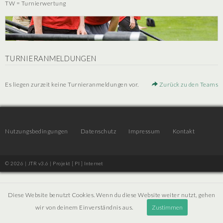
TW = Turnierwertung
TURNIERANMELDUNGEN
Es liegen zurzeit keine Turnieranmeldungen vor.
Zurück zu den Teams
Nutzungsbedingungen
Datenschutz
Impressum
Kontakt
© 2026 | JTR v3.6 |
Projekt [ PI ] Internet
Diese Website benutzt Cookies. Wenn du diese Website weiter nutzt, gehen
wir von deinem Einverständnis aus.
Zustimmen