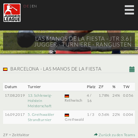
DE
|
EN
LAS MANOS DE LA FIESTA - JTR 3.6 |
JUGGER - TURNIERE - RANGLISTEN
BARCELONA - LAS MANOS DE LA FIESTA
Datum
Turnier
Platz
ZF
%
TW
17.08.2019
13. Schleswig-
4 /
1.78%
24%
0.056
Rethwisch
Holstein
16
Meisterschaft
16.09.2017
5. Greifswalder
1 / 3
0.56%
22%
0.004
Greifswald
Strandturnier
ZF = Zeitfaktor
Zurück zu den Teams