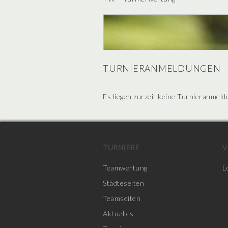
TURNIERANMELDUNGEN
Es liegen zurzeit keine Turnieranmeld
TURNIERE
V
Teamwertung
L
Städteseiten
Teamseiten
Aktuelles