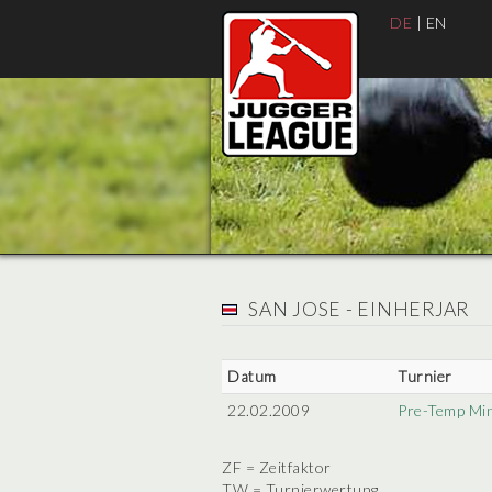
DE
|
EN
SAN JOSE - EINHERJAR
Datum
Turnier
22.02.2009
Pre-Temp Mi
ZF = Zeitfaktor
TW = Turnierwertung