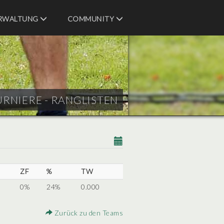
RWALTUNG
COMMUNITY
URNIERE - RANGLISTEN
ZF
%
TW
0%
24%
0.000
Zurück zu den Teams