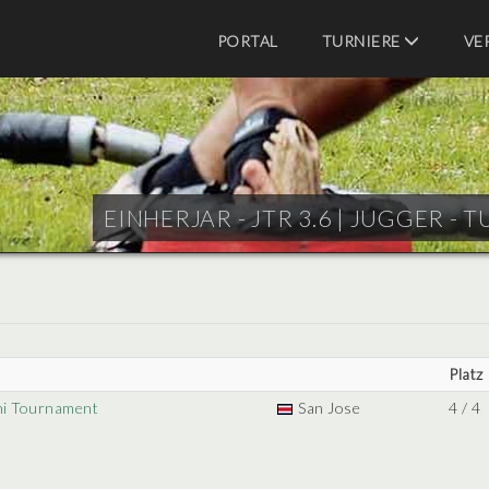
PORTAL
TURNIERE
VE
EINHERJAR - JTR 3.6 |
JUGGER - T
Platz
ni Tournament
San Jose
4 / 4