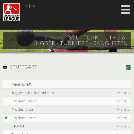
DE
|
EN
STUTTGART - JTR 3.6 |
JUGGER - TURNIERE - RANGLISTEN
STUTTGART
Mannschaft
Juggerassics Stammheim
Mehr ...
Problem Basler
Mehr ...
Problemeltern
Mehr ...
Problemkinder
Mehr ...
S.P.A.S.T.
Mehr ...