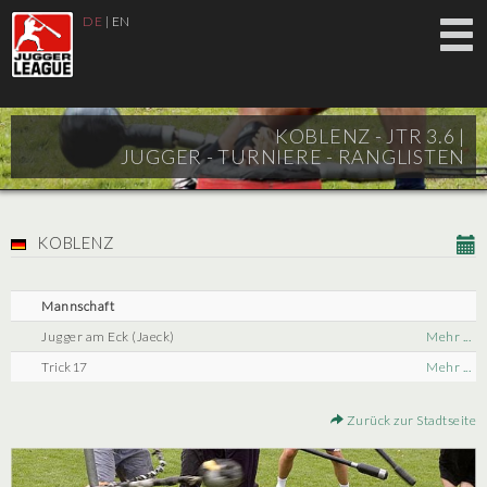
DE
|
EN
KOBLENZ - JTR 3.6 |
JUGGER - TURNIERE - RANGLISTEN
KOBLENZ
Mannschaft
Jugger am Eck (Jaeck)
Mehr ...
Trick17
Mehr ...
Zurück zur Stadtseite