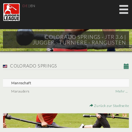
DE
|
EN
COLORADO SPRINGS - JTR 3.6 |
JUGGER - TURNIERE - RANGLISTEN
COLORADO SPRINGS
Mannschaft
Marauders
Mehr ...
Zurück zur Stadtseite