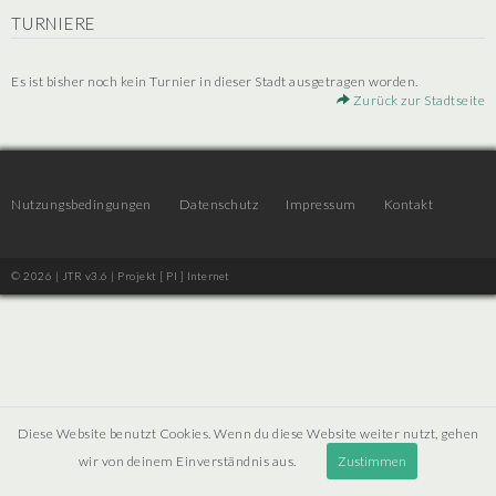
TURNIERE
Es ist bisher noch kein Turnier in dieser Stadt ausgetragen worden.
Zurück zur Stadtseite
Nutzungsbedingungen
Datenschutz
Impressum
Kontakt
© 2026 | JTR v3.6 |
Projekt [ PI ] Internet
Diese Website benutzt Cookies. Wenn du diese Website weiter nutzt, gehen
wir von deinem Einverständnis aus.
Zustimmen