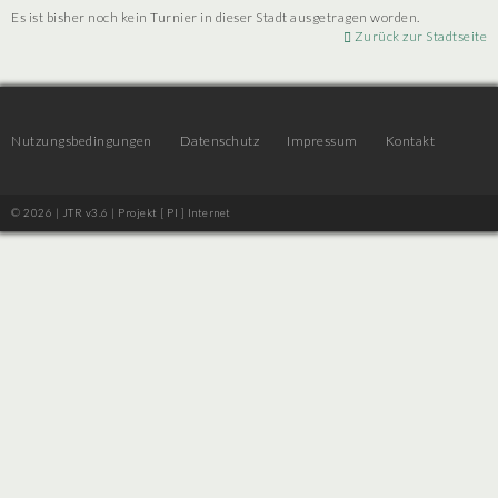
Es ist bisher noch kein Turnier in dieser Stadt ausgetragen worden.
Zurück zur Stadtseite
Nutzungsbedingungen
Datenschutz
Impressum
Kontakt
© 2026 | JTR v3.6 |
Projekt [ PI ] Internet