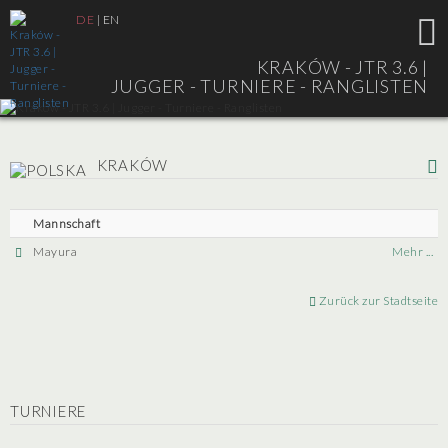
DE
|
EN
KRAKÓW - JTR 3.6 |
JUGGER - TURNIERE - RANGLISTEN
KRAKÓW
Mannschaft
Mayura
Mehr ...
Zurück zur Stadtseite
TURNIERE