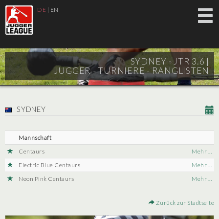
DE
|
EN
SYDNEY - JTR 3.6 |
JUGGER - TURNIERE - RANGLISTEN
SYDNEY
Mannschaft
Centaurs
Mehr ...
Electric Blue Centaurs
Mehr ...
Neon Pink Centaurs
Mehr ...
Zurück zur Stadtseite