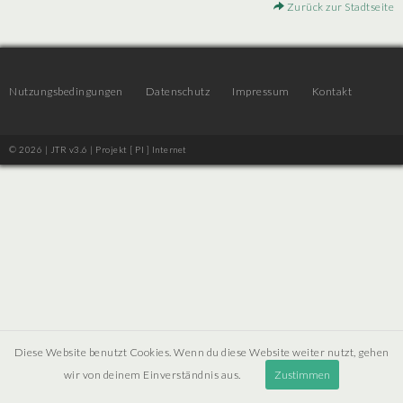
Zurück zur Stadtseite
Nutzungsbedingungen
Datenschutz
Impressum
Kontakt
© 2026 | JTR v3.6 |
Projekt [ PI ] Internet
Diese Website benutzt Cookies. Wenn du diese Website weiter nutzt, gehen
wir von deinem Einverständnis aus.
Zustimmen