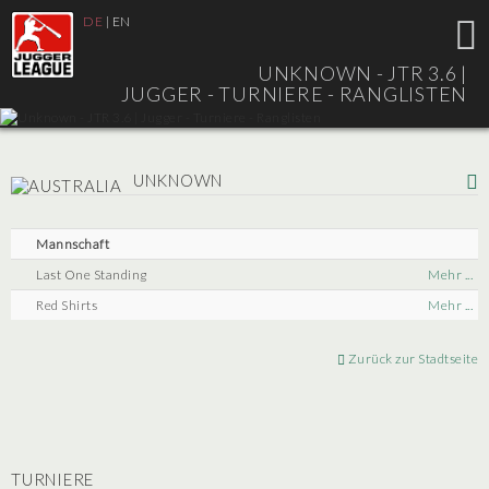
DE
|
EN
UNKNOWN - JTR 3.6 |
JUGGER - TURNIERE - RANGLISTEN
UNKNOWN
Mannschaft
Last One Standing
Mehr ...
Red Shirts
Mehr ...
Zurück zur Stadtseite
TURNIERE