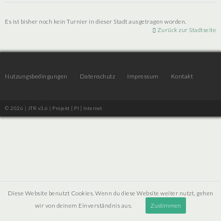
Es ist bisher noch kein Turnier in dieser Stadt ausgetragen worden.
Zurück zur Stadtseite
Nutzungsbedingungen
Datenschutz
Impressum
Kontakt
© 2026 | JTR v3.6 |
Projekt [ PI ] Internet
Diese Website benutzt Cookies. Wenn du diese Website weiter nutzt, gehen
wir von deinem Einverständnis aus.
Zustimmen