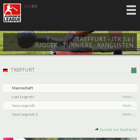
DE
|
EN
TREFFURT - JTR 3.6 |
JUGGER - TURNIERE - RANGLISTEN
TREFFURT
Mannschaft
Lost Legends
Mehr ...
New Legends
Mehr ...
New Legends 2
Mehr ...
Zurück zur Stadtseite