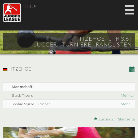
DE
|
EN
ITZEHOE - JTR 3.6 |
JUGGER - TURNIERE - RANGLISTEN
ITZEHOE
Mannschaft
Black Tigers
Mehr ...
Sophie Sqirrel Grinder
Mehr ...
Zurück zur Stadtseite