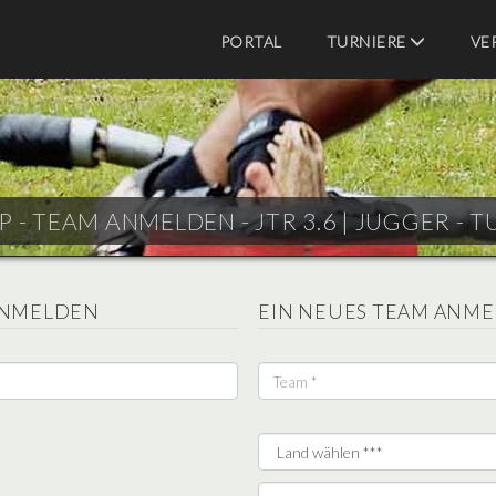
PORTAL
TURNIERE
VE
P - TEAM ANMELDEN - JTR 3.6 |
JUGGER - T
ANMELDEN
EIN NEUES TEAM ANM