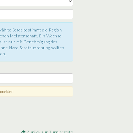
ählte Stadt bestimmt die Region
schen Meisterschaft. Ein Wechsel
g ist nur mit Genehmigung des
hne klare Stadtzuordnung sollten
len.
Zurück zur Turnierseite