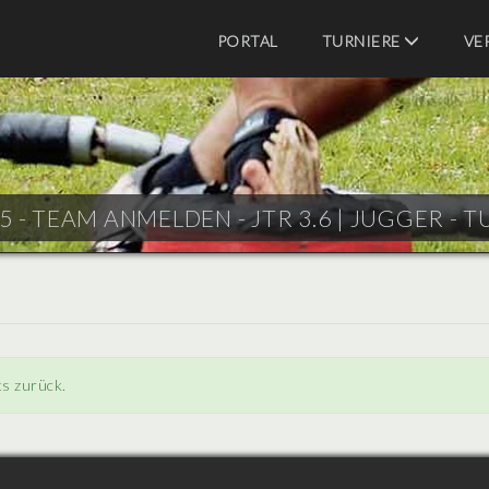
PORTAL
TURNIERE
VE
 - TEAM ANMELDEN - JTR 3.6 |
JUGGER - T
ts zurück.