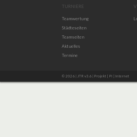
TURNIERE
V
Teamwertung
L
Städteseiten
Teamseiten
Aktuelles
Termine
© 2026 | JTR v3.6 |
Projekt [ PI ] Internet