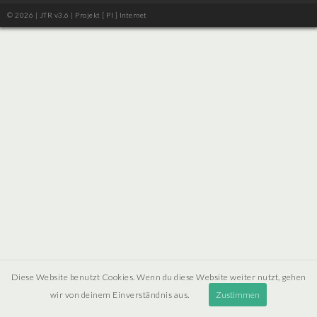
© 2026 | JTR v3.6 |
Projekt [ PI ] Internet
Diese Website benutzt Cookies. Wenn du diese Website weiter nutzt, gehen
wir von deinem Einverständnis aus.
Zustimmen