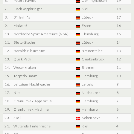
6.
Peters Pawns
Oerlinghausen
19
7.
Fischkoppkrieger
Kiel
18
8.
B*llerin*s
Lübeck
17
9.
Malzeit!
Essen
16
10.
Nordische Sport Amateure (NSA)
Flensburg
15
11.
Blutgrätsche
Lübeck
14
12.
Haralds Blauzähne
Breitenfelde
13
13.
Quak Pack
Quakenbrück
12
14.
Weserkraken
Bremen
11
15.
Torpedo Bääm!
Hamburg
10
16.
Leipziger Nachtwache
Leipzig
9
17.
Nils
Nilshausen
8
18.
Cranium ex Apparatus
Hamburg
7
19.
Cranium ex Machina
Hamburg
6
20.
Skøll
København
5
21.
Wütende Tintenfische
Kiel
4