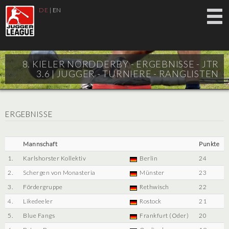
DE
|
EN
8. KIELER NORDDERBY - ERGEBNISSE - JTR
3.6 |
JUGGER - TURNIERE - RANGLISTEN
ERGEBNISSE
Mannschaft
Punkte
1.
Karlshorster Kollektiv
Berlin
24
2.
Schergen von Monasteria
Münster
23
3.
Fördergruppe
Rethwisch
22
4.
Likedeeler
Rostock
21
5.
Blue Fangs
Frankfurt (Oder)
20