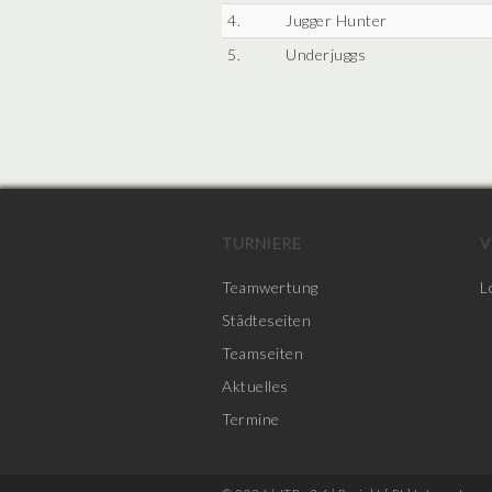
4.
Jugger Hunter
5.
Underjuggs
TURNIERE
V
Teamwertung
L
Städteseiten
Teamseiten
Aktuelles
Termine