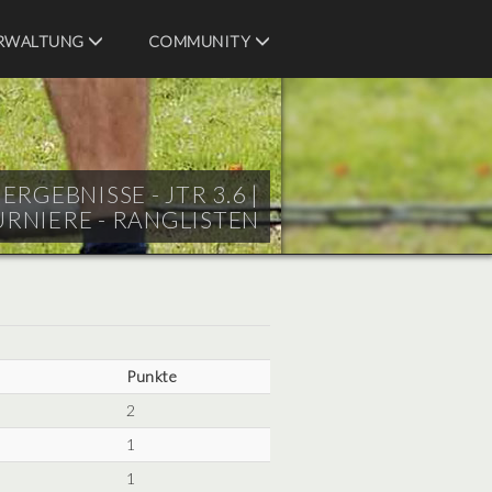
RWALTUNG
COMMUNITY
GEBNISSE - JTR 3.6 |
URNIERE - RANGLISTEN
Punkte
2
1
1