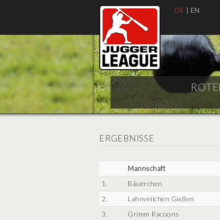
DE
|
EN
ROTE
ERGEBNISSE
Mannschaft
1.
Bäuerchen
2.
Lahnveilchen Gießen
3.
Grimm Racoons