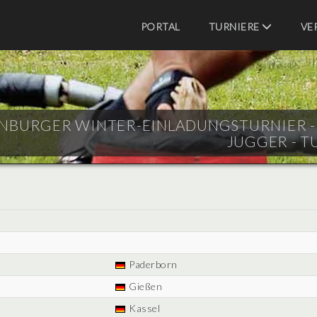
PORTAL
TURNIERE
VE
NBURGER WINTER-EINLADUNGSTURNIER - ER
JUGGER - T
Paderborn
Gießen
Kassel