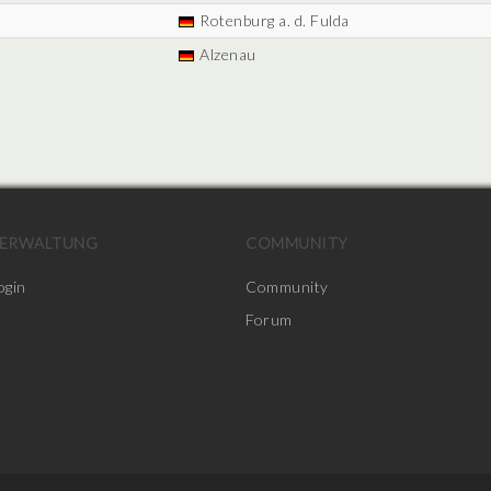
Rotenburg a. d. Fulda
Alzenau
ERWALTUNG
COMMUNITY
ogin
Community
Forum