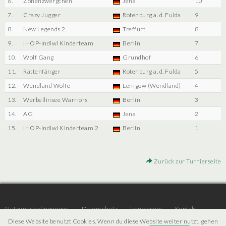
6.
Zonenzwergchen
Jena
10
7.
Crazy Jugger
Rotenburg a. d. Fulda
9
8.
New Legends 2
Treffurt
8
9.
IHOP-Indiwi Kinderteam
Berlin
7
10.
Wolf Gang
Grundhof
6
11.
Rattenfänger
Rotenburg a. d. Fulda
5
12.
Wendland Wölfe
Lemgow (Wendland)
4
13.
Werbellinsee Warriors
Berlin
3
14.
AG
Jena
2
15.
IHOP-Indiwi Kinderteam 2
Berlin
1
Zurück zur Turnierseite
Nutzungsbedingungen
Datenschutz
Impressum
Kontakt
Diese Website benutzt Cookies. Wenn du diese Website weiter nutzt, gehen