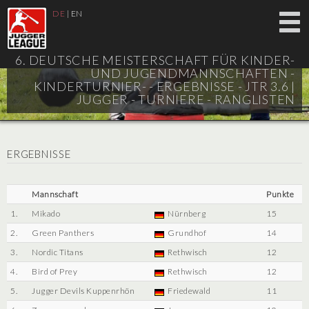
DE
|
EN
6. DEUTSCHE MEISTERSCHAFT FÜR KINDER-
UND JUGENDMANNSCHAFTEN -
KINDERTURNIER- - ERGEBNISSE - JTR 3.6 |
JUGGER - TURNIERE - RANGLISTEN
ERGEBNISSE
Mannschaft
Punkte
1.
Mikado
Nürnberg
15
2.
Green Panthers
Grundhof
14
3.
Nordic Titans
Rethwisch
12
4.
Bird of Prey
Rethwisch
12
5.
Jugger Devils Kuppenrhön
Friedewald
11