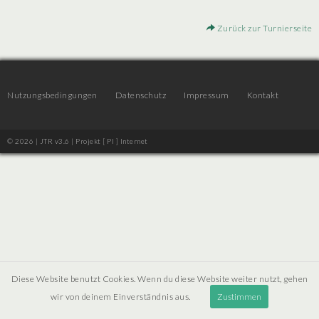
Zurück zur Turnierseite
Nutzungsbedingungen
Datenschutz
Impressum
Kontakt
© 2026 | JTR v3.6 |
Projekt [ PI ] Internet
Diese Website benutzt Cookies. Wenn du diese Website weiter nutzt, gehen
wir von deinem Einverständnis aus.
Zustimmen