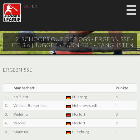
DE
|
EN
2. SCHOOL'S OUT DER OGS - ERGEBNISSE -
JTR 3.6 |
JUGGER - TURNIERE - RANGLISTEN
ERGEBNISSE
Mannschaft
Punkte
1.
noTalent
Husberg
5
2.
Wistedt Berserkers
Hohenwestedt
4
3.
Pudding
Nortorf
3
4.
Wackel
Nortorf
2
5.
Marienau
Lüneburg
1