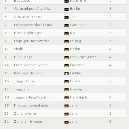
6.
Bob Jugger
Karlsruhe
5
7.
Grünanlagen Guerilla
Berlin
3
8.
Amazonenkinder
Jena
4
9.
Lokomotive Black Ninja
Göttingen
7
10.
Fischkoppkrieger
Kiel
5
11.
Leipziger Nachtwache
Leipzig
5
12.
Skull!
Berlin
4
13.
Blue Fangs
Frankfurt (Oder)
4
14.
Die Goldenen Reiter
Dresden
4
15.
Rampage (Ireland)
Dublin
3
16.
Jugger Erfurt
Erfurt
2
17.
Jugguars
Coswig
5
18.
Jugglers Jugg Academy
Halle Saale
4
19.
Knautschzonenkinder
Jena
2
20.
Zonenzwerge
Jena
2
21.
Zonenembryonen
Jena
0