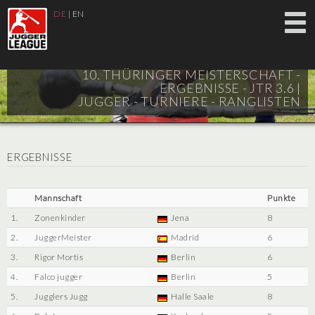
DE
|
EN
10. THÜRINGER MEISTERSCHAFT -
ERGEBNISSE - JTR 3.6 |
JUGGER - TURNIERE - RANGLISTEN
ERGEBNISSE
Mannschaft
Punkte
1.
Zonenkinder
Jena
8
2.
JuggerMeister
Madrid
6
3.
Rigor Mortis
Berlin
6
4.
Falco jugger
Berlin
5
5.
Jugglers Jugg
Halle Saale
8