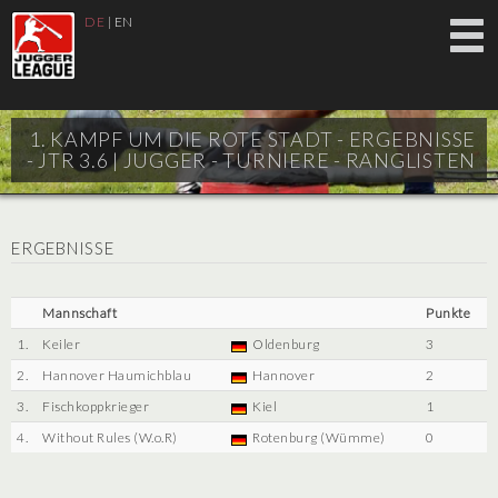
DE
|
EN
1. KAMPF UM DIE ROTE STADT - ERGEBNISSE
- JTR 3.6 |
JUGGER - TURNIERE - RANGLISTEN
ERGEBNISSE
Mannschaft
Punkte
1.
Keiler
Oldenburg
3
2.
Hannover Haumichblau
Hannover
2
3.
Fischkoppkrieger
Kiel
1
4.
Without Rules (W.o.R)
Rotenburg (Wümme)
0