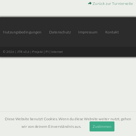
Zurück zur Turnierseite
Nutzungsbedingungen
Datenschutz
Impressum
Kontakt
© 2026 | JTR v3.6 |
Projekt [ PI ] Internet
Diese Website benutzt Cookies. Wenn du diese Website weiter nutzt, gehen
wir von deinem Einverständnis aus.
Zustimmen