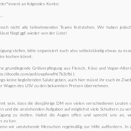
eler*innen) an folgendes Konto:
..
a noch nicht alle teilnehmenden Teams feststehen. Wir haben jed
ässt fliegt ggf. wieder von der Liste!
gung stellen, bitte organisiert euch also selbstständig etwas zu ess
Tee kochen könnt.
e grundlegende Grillverpflegung aus Fleisch, Käse und Vegan-Alterna
ps://doodle.com/poll/uwpfwwfht7b3cfbi ).
gs keine begleitenden Salate geben, auch hier müsst ihr euch im Zweif
er Wagen des USV zu den bekannten Preisen übernehmen.
nnt sein, dass die diesjährige DM von vielen verschiedenen Leuten 
en und die anstehenden Aufgaben auf möglichst viele Schultern zu ver
fügung zu stellen. Haltet die Augen offen und sprecht uns an, w
s zu tun.
t, wenn wir umstehende Menschen regelmäßig zur Hilfe auffordern. In