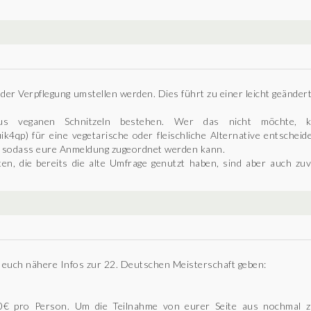
rt der Verpflegung umstellen werden. Dies führt zu einer leicht geänd
aus veganen Schnitzeln bestehen. Wer das nicht möchte, 
uik4qp) für eine vegetarische oder fleischliche Alternative entsche
 sodass eure Anmeldung zugeordnet werden kann.
n, die bereits die alte Umfrage genutzt haben, sind aber auch zuve
n euch nähere Infos zur 22. Deutschen Meisterschaft geben:
0€ pro Person. Um die Teilnahme von eurer Seite aus nochmal zu