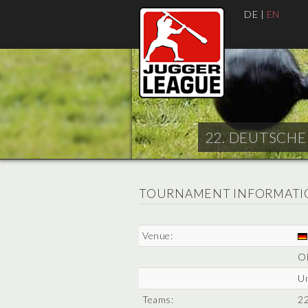
DE
|
EN
22. DEUTSCHE 
TOURNAMENT INFORMATI
Venue:
O
Un
Teams:
22