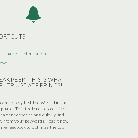
ORTCUTS
ournament information
ews
EAK PEEK: THIS IS WHAT
E JTR UPDATE BRINGS!
can already test the Wizard in the
 phase. This tool creates detailed
nament descriptions quickly and
ly from your keywords. Test it now
give feedback to optimize the tool.