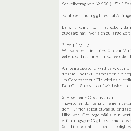
Sockelbetrag von 62,50€ (= für 5 Spi
Kontoverbindung gibt es auf Anfrage.
Es wird keine fixe Frist geben, d
zugesagt hat - wer sich zu lange Zeit l
2. Verpflegung
Wir werden kein Frühstück zur Verfü
geben, sodass ihr euch Kaffee oder 
Am Samstagabend wird es wieder ein
diesem Link inkl. Teamnamen ein htt
Im Gegensatz zur TM wird es allerdin
Den Getränkeverkauf wird wieder d
3. Allgemeine Organisation
Inzwischen dürfte ja allgemein beka
dem Turnier selbst etwas zu entlast
Hilfe vor Ort regelmäßig zur Ver
erfahrungsgemäß gibt es immer etwa
Seid bitte ebenfalls nicht beleidig