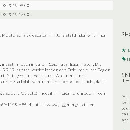
.08.2019 09:00 h
.08.2019 17:00 h
SH
 Meisterschaft dieses Jahr in Jena stattfinden wird. Hier
T
N
üsst ihr euch in eurer Region qualifiziert haben. Die
 15.7.19, danach werdet ihr von den Obleuten eurer Region
SN
ert. Bitte gebt uns oder euren Obleuten danach
TH
r euren Startplatz wahrnehmen möchtet oder nicht, damit
weise eure Obleute) findet ihr im Liga-Forum oder in den
You 
beta
hp?f=114&t=8514 ; https://www.jugger.org/statuten
tour
easi
and 