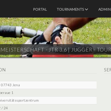
PORTAL
TOURNAMENTS
ADMIN
MEISTERSCHAFT - JTR 3.6 |
JUGGER - TOU
ON
SE
07743 Jena
beraue 1
iversitätssportzentrum
 / 24