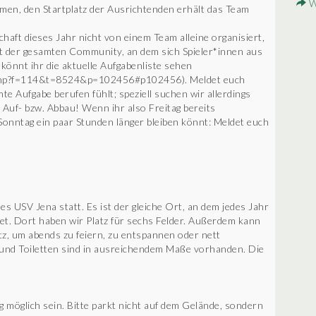
Wi
en, den Startplatz der Ausrichtenden erhält das Team
haft dieses Jahr nicht von einem Team alleine organisiert,
t der gesamten Community, an dem sich Spieler*innen aus
könnt ihr die aktuelle Aufgabenliste sehen
ic.php?f=114&t=8524&p=102456#p102456). Meldet euch
te Aufgabe berufen fühlt; speziell suchen wir allerdings
Auf- bzw. Abbau! Wenn ihr also Freitag bereits
Sonntag ein paar Stunden länger bleiben könnt: Meldet euch
s USV Jena statt. Es ist der gleiche Ort, an dem jedes Jahr
det. Dort haben wir Platz für sechs Felder. Außerdem kann
tz, um abends zu feiern, zu entspannen oder nett
und Toiletten sind in ausreichendem Maße vorhanden. Die
g möglich sein. Bitte parkt nicht auf dem Gelände, sondern