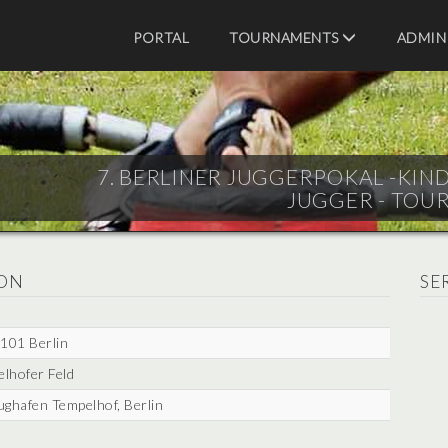
PORTAL
TOURNAMENTS
ADMIN
7. BERLINER JUGGERPOKAL -KINDE
JUGGER - TOU
ON
SE
101 Berlin
lhofer Feld
ughafen Tempelhof, Berlin