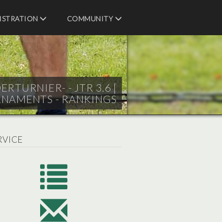
ISTRATION
COMMUNITY
RTURNIER- - JTR 3.6 |
RNAMENTS - RANKINGS
RVICE