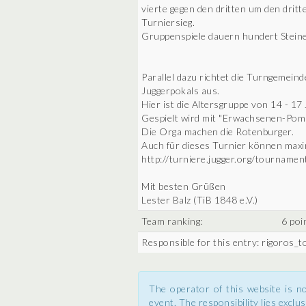
vierte gegen den dritten um den drit
Turniersieg.
Gruppenspiele dauern hundert Steine z
Parallel dazu richtet die Turngemeind
Juggerpokals aus.
Hier ist die Altersgruppe von 14 - 17
Gespielt wird mit "Erwachsenen-Pomp
Die Orga machen die Rotenburger.
Auch für dieses Turnier können max
http://turniere.jugger.org/tourname
Mit besten Grüßen
Lester Balz (TiB 1848 e.V.)
Team ranking:
6 poi
Responsible for this entry: rigoros_t
The operator of this website is no
event. The responsibility lies exclus