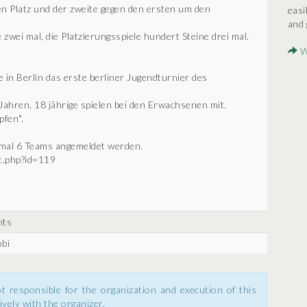
ten Platz und der zweite gegen den ersten um den
easi
and 
wei mal, die Platzierungsspiele hundert Steine drei mal.
Wi
e in Berlin das erste berliner Jugendturnier des
 Jahren, 18 jährige spielen bei den Erwachsenen mit.
fen".
imal 6 Teams angemeldet werden.
nt.php?id=119
nts
obi
t responsible for the organization and execution of this
ively with the organizer.