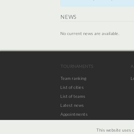
NEWS
No current news are available.
TOURNAMENTS
A
Team ranking
L
List of cities
List of teams
Latest news
Appointments
This website uses c