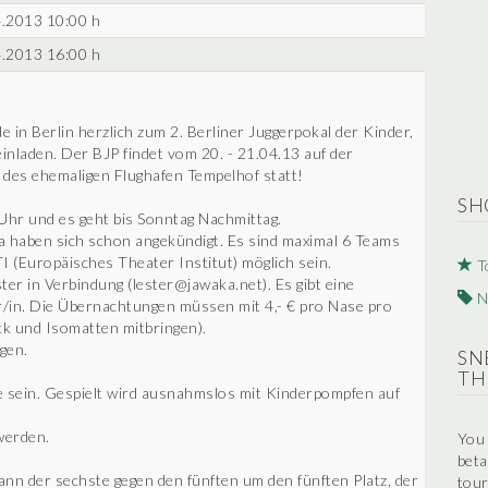
.2013 10:00 h
.2013 16:00 h
 in Berlin herzlich zum 2. Berliner Juggerpokal der Kinder,
 einladen. Der BJP findet vom 20. - 21.04.13 auf der
d des ehemaligen Flughafen Tempelhof statt!
SH
Uhr und es geht bis Sonntag Nachmittag.
a haben sich schon angekündigt. Es sind maximal 6 Teams
I (Europäisches Theater Institut) möglich sein.
T
ster in Verbindung (lester@jawaka.net). Es gibt eine
N
r/in. Die Übernachtungen müssen mit 4,- € pro Nase pro
ck und Isomatten mitbringen).
gen.
SN
TH
e sein. Gespielt wird ausnahmslos mit Kinderpompfen auf
werden.
You 
beta
ann der sechste gegen den fünften um den fünften Platz, der
tour