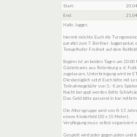
Start:
20.04
End:
21.04
Hallo Jugger,
hiermit möchte Euch die Turngemeinde
parallel zum 7. Berliner Juggerpokal,
Tempelhofer Freiheit auf dem Rollfel
Beginn ist an beiden Tagen um 10:00 
Gästeteams aus Rotenburg a. d. Fuld
zugelassen. Unterbringung wird im ET
Diesbezüglich setzt Euch bitte mit Le
Teilnahmegebühr von 5,- € pro Spiele
Nacht berappt werden (bitte Schlafsä
Das Geld bitte passend in bar mitbrin
Die Altersgruppe wird von 8-13 Jahr
einem Kinderfeld (30 x 15 Meter).
Verpflegung muss selbst organisiert 
Gespielt wird jeder gegen jeden und d