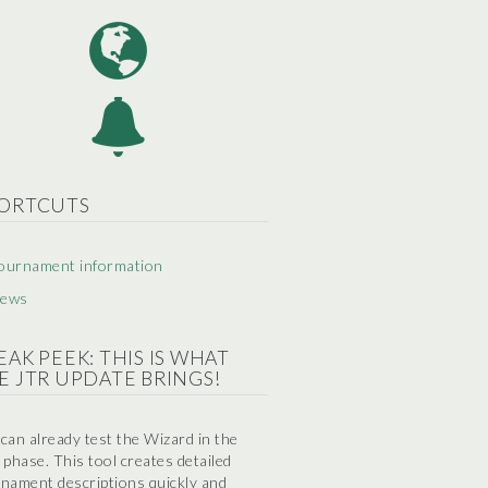
ORTCUTS
ournament information
ews
EAK PEEK: THIS IS WHAT
E JTR UPDATE BRINGS!
can already test the Wizard in the
 phase. This tool creates detailed
nament descriptions quickly and