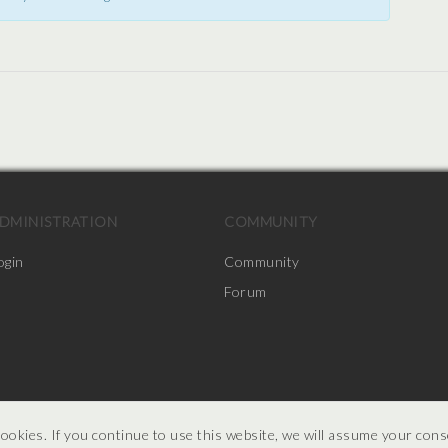
DMINISTRATION
COMMUNITY
ogin
Community
Forum
ookies. If you continue to use this website, we will assume your con