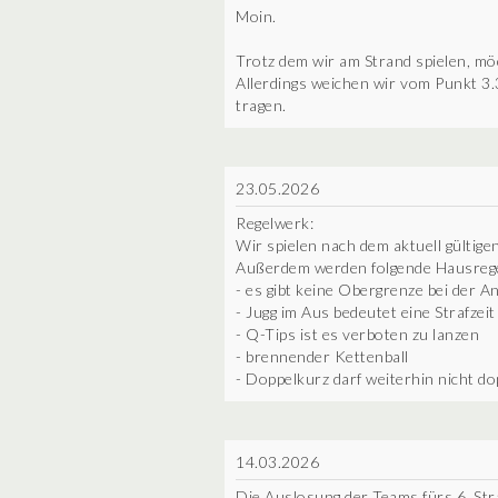
Moin.
Trotz dem wir am Strand spielen, möc
Allerdings weichen wir vom Punkt 3.3
tragen.
23.05.2026
Regelwerk:
Wir spielen nach dem aktuell gültige
Außerdem werden folgende Hausrege
- es gibt keine Obergrenze bei der A
- Jugg im Aus bedeutet eine Strafzei
- Q-Tips ist es verboten zu lanzen
- brennender Kettenball
- Doppelkurz darf weiterhin nicht d
14.03.2026
Die Auslosung der Teams fürs 6. Stra