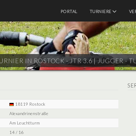
PORTAL
TURNIERE
VE
URNIER IN ROSTOCK - JTR 3.6 |
JUGGER - T
SE
18119 Rostock
Alexandrinenstraße
Am Leuchtturm
14 / 16