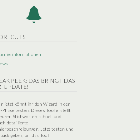
ORTCUTS
urnierinformationen
ews
EAK PEEK: DAS BRINGT DAS
R-UPDATE!
n jetzt könnt ihr den Wizard in der
-Phase testen. Dieses Tool erstellt
euren Stichworten schnell und
ach detaillierte
ierbeschreibungen. Jetzt testen und
back geben, um das Tool