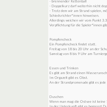
- brennender Kettenball
- Doppelkurz darf weiterhin nicht do
- Trotz dem wir am Strand spielen, mö
Schiedsrichter*innen hinweisen.
Allerdings weichen wir vom Punkt 3.3
Verpflichtung für die Spieler*innen gi
Pompfencheck
Ein Pompfencheck findet statt.
Freitag von 18 bis 20 Uhr an der Sch
Samstag von 8 bis 9 Uhr am Turnierg
Essen und Trinken
Es gibt am Strand einen Wasseransch
Im Orgazelt gibt es Obst.
An der Strandpromenade gibt es jede 
Duschen
Wenn man mag: die Ostsee ist keine 
In der Unterkunft gibt es begrenzt D