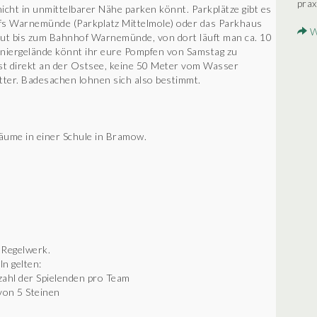
prax
 nicht in unmittelbarer Nähe parken könnt. Parkplätze gibt es
fs Warnemünde (Parkplatz Mittelmole) oder das Parkhaus
W
ut bis zum Bahnhof Warnemünde, von dort läuft man ca. 10
niergelände könnt ihr eure Pompfen von Samstag zu
ist direkt an der Ostsee, keine 50 Meter vom Wasser
tter. Badesachen lohnen sich also bestimmt.
äume in einer Schule in Bramow.
 Regelwerk.
n gelten:
nzahl der Spielenden pro Team
 von 5 Steinen