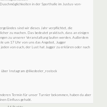
 Duschmöglichkeiten in der Sporthalle im Justus-von-
geländes sind wir dieses Jahr verpflichtet, die
icher zu machen. Das bedeutet praktisch, dass an einigen
rungen zu unserer Veranstaltung laufen werden. Außerdem
iele um 17 Uhr von uns das Angebot, Jugger
jeden von euch, der Lust hat Jugger zu erklären oder nach
m über Instagram @likedeeler_rostock
n anderen Termin für unser Turnier bekommen, haben da aber
nen Einfluss gehabt.
14 Punkte