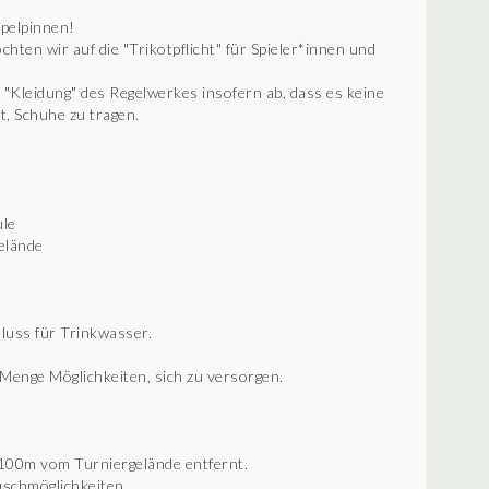
ppelpinnen!
chten wir auf die "Trikotpflicht" für Spieler*innen und
 "Kleidung" des Regelwerkes insofern ab, dass es keine
bt, Schuhe zu tragen.
ule
elände
luss für Trinkwasser.
Menge Möglichkeiten, sich zu versorgen.
100m vom Turniergelände entfernt.
uschmöglichkeiten.