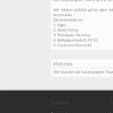
Wir hätten wirklich gerne allen i
beschränkt.
Die Warteliste ist:
1. Vigor
2. Kieler Orcas
3. Potsdamer Piranhas
4. Bildungsurlaub (G OT D)
5. Contraria Concordia
09.03.2026
Wir mussten die Auslosung der Teams
TURNIERE
V