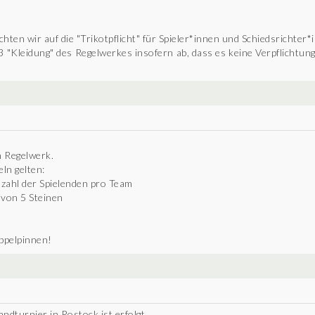
hten wir auf die "Trikotpflicht" für Spieler*innen und Schiedsrichter
 "Kleidung" des Regelwerkes insofern ab, dass es keine Verpflichtung 
n Regelwerk.
ln gelten:
nzahl der Spielenden pro Team
t von 5 Steinen
oppelpinnen!
ndturnier in Rostock ist erfolgt.