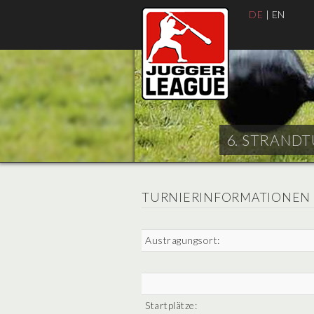
DE
|
EN
6. STRANDT
TURNIERINFORMATIONEN
Austragungsort:
Startplätze: