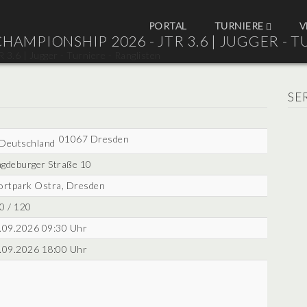
PORTAL
TURNIERE
V
AMPIONSHIP 2026 - JTR 3.6 |
JUGGER - T
SE
01067 Dresden
gdeburger Straße 10
ortpark Ostra, Dresden
0 / 120
.09.2026 09:30 Uhr
.09.2026 18:00 Uhr