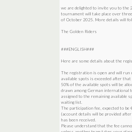
we are delighted to invite you to t
tournament will take place over three
of October 2025. More details will fo
The Golden Riders
###ENGLISH###
Here are some details about the regi
The registration is open and will run
available spots is exceeded after tha
50% of the available spots will be all
drawn among German international tea
assigned to the remaining available sp
waiting list.
The participation fee, expected to b
(account details will be provided aft
has been received.
Please understand that the fee cannot
unless another team takes your place