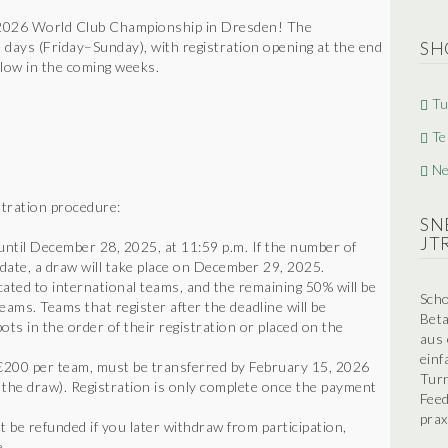
he 2026 World Club Championship in Dresden! The
 days (Friday–Sunday), with registration opening at the end
SH
llow in the coming weeks.
Tu
Te
N
stration procedure:
SN
JT
 until December 28, 2025, at 11:59 p.m. If the number of
t date, a draw will take place on December 29, 2025.
ocated to international teams, and the remaining 50% will be
Scho
ms. Teams that register after the deadline will be
Beta
ots in the order of their registration or placed on the
aus 
einf
e €200 per team, must be transferred by February 15, 2026
Turn
er the draw). Registration is only complete once the payment
Feed
prax
 be refunded if you later withdraw from participation,
.