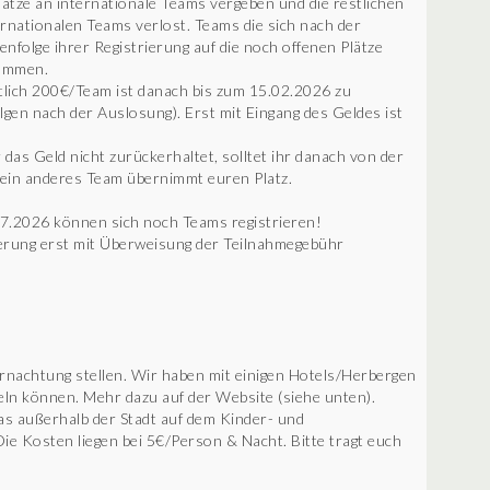
ätze an internationale Teams vergeben und die restlichen
nationalen Teams verlost. Teams die sich nach der
enfolge ihrer Registrierung auf die noch offenen Plätze
nommen.
lich 200€/Team ist danach bis zum 15.02.2026 zu
gen nach der Auslosung). Erst mit Eingang des Geldes ist
r das Geld nicht zurückerhaltet, solltet ihr danach von der
 ein anderes Team übernimmt euren Platz.
07.2026 können sich noch Teams registrieren!
ierung erst mit Überweisung der Teilnahmegebühr
rnachtung stellen. Wir haben mit einigen Hotels/Herbergen
ln können. Mehr dazu auf der Website (siehe unten).
as außerhalb der Stadt auf dem Kinder- und
ie Kosten liegen bei 5€/Person & Nacht. Bitte tragt euch