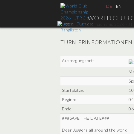
DE
|
EN
WORLD CLUB CH
TURNIERINFORMATIONEN
Austragungsort:
Ma
Sp
Startplätze:
10
Beginn:
04
Ende:
06
###SAVE THE DATE###
Dear Juggers all around the world,