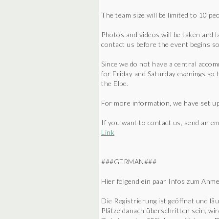
The team size will be limited to 10 peo
Photos and videos will be taken and l
contact us before the event begins so 
Since we do not have a central acco
for Friday and Saturday evenings so 
the Elbe.
For more information, we have set up
If you want to contact us, send an 
Link
###GERMAN###
Hier folgend ein paar Infos zum Anm
Die Registrierung ist geöffnet und lä
Plätze danach überschritten sein, wi