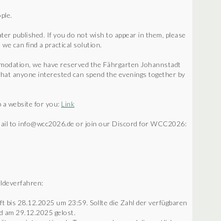
ple.
ater published. If you do not wish to appear in them, please
we can find a practical solution.
mmodation, we have reserved the Fährgarten Johannstadt
that anyone interested can spend the evenings together by
 a website for you:
Link
email to info@wcc2026.de or join our Discord for WCC2026:
eldeverfahren:
uft bis 28.12.2025 um 23:59. Sollte die Zahl der verfügbaren
rd am 29.12.2025 gelost.