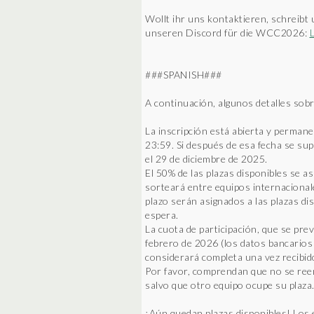
Wollt ihr uns kontaktieren, schreibt
unseren Discord für die WCC2026:
###SPANISH###
A continuación, algunos detalles sobr
La inscripción está abierta y permane
23:59. Si después de esa fecha se sup
el 29 de diciembre de 2025.
El 50% de las plazas disponibles se a
sorteará entre equipos internacional
plazo serán asignados a las plazas dis
espera.
La cuota de participación, que se pre
febrero de 2026 (los datos bancarios s
considerará completa una vez recibido
Por favor, comprendan que no se reem
salvo que otro equipo ocupe su plaza
¡Aún quedan plazas disponibles! Los e