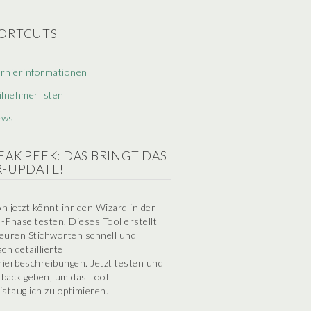
ORTCUTS
rnierinformationen
ilnehmerlisten
ews
EAK PEEK: DAS BRINGT DAS
R-UPDATE!
n jetzt könnt ihr den Wizard in der
-Phase testen. Dieses Tool erstellt
euren Stichworten schnell und
ach detaillierte
ierbeschreibungen. Jetzt testen und
back geben, um das Tool
istauglich zu optimieren.