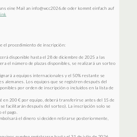
 uns eine Mail an info@wcc2026.de oder kommt einfach auf
Link
e el procedimiento de inscripción:
cerá disponible hasta el 28 de diciembre de 2025 a las
era el número de plazas disponibles, se realizará un sorteo
signará a equipos internacionales y el 50% restante se
es alemanes. Los equipos que se registren después del
ponibles por orden de inscripción o incluidos en la lista de
vé en 200 € por equipo, deberá transferirse antes del 15 de
e facilitarán después del sorteo). La inscripción solo se
 el pago.
bolsará el dinero si deciden retirarse posteriormente,
.
quipos pueden registrarse hasta el 31 de julio de 2026.