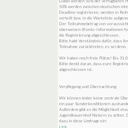
Dabei werden 50% der verfügbaren Pl
50% werden zwischen deutschen inter
Deadline registrieren, werden in Reih
verteilt bzw. in die Warteliste aufge
Der Teilnahmebetrag von voraussicht
überweisen (Konto-Informationen fol
die Registrierung abgeschlossen.
Bitte habt Verständnis dafür, dass ih
Teilnahme zurücktreten, es sei denn,
Wir haben noch freie Plätze! Bis 31.
Bitte denkt daran, dass eure Registr
abgeschlossen ist.
Verpflegung und Übernachtung:
Wir können leider keine zentrale Übe
ein paar Sonderkonditionen aushande
Außerdem gibt es die Möglichkeit etw
Jugendbauernhof Nickern zu zelten. D
dazu in diese Umfrage ein:
Link