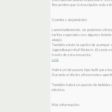
Recuerden que la inscripción solo est
Comida y alojamiento:
Lamentablemente, no podemos ofrecer
tarifas especiales con algunos hotele
abajo).
También existe la opción de acampar a
Jugendbauernhof Nickern. El coste es
través de esta encuesta:
Link
Habrá un desayuno tipo bufé para todos
Durante el día les ofreceremos aperit
También habrá un puesto de bebidas y 
efectivo.
Más información: