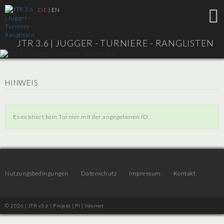
DE
|
EN
JTR 3.6 |
JUGGER - TURNIERE - RANGLISTEN
HINWEIS
Es existiert kein Turnier mit der angegebenen ID.
Nutzungsbedingungen
Datenschutz
Impressum
Kontakt
© 2026 | JTR v3.6 |
Projekt [ PI ] Internet