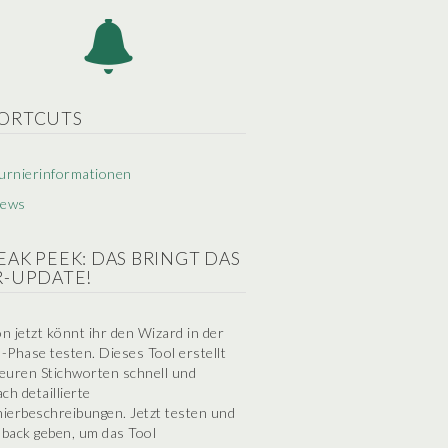
ORTCUTS
urnierinformationen
ews
EAK PEEK: DAS BRINGT DAS
R-UPDATE!
n jetzt könnt ihr den Wizard in der
-Phase testen. Dieses Tool erstellt
euren Stichworten schnell und
ach detaillierte
ierbeschreibungen. Jetzt testen und
back geben, um das Tool