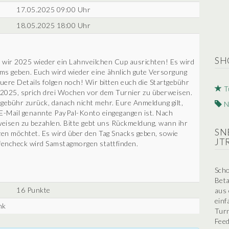
17.05.2025 09:00 Uhr
18.05.2025 18:00 Uhr
SH
s wir 2025 wieder ein Lahnveilchen Cup ausrichten! Es wird
ams geben. Euch wird wieder eine ähnlich gute Versorgung
uere Details folgen noch! Wir bitten euch die Startgebühr
T
2025, sprich drei Wochen vor dem Turnier zu überweisen.
tgebühr zurück, danach nicht mehr. Eure Anmeldung gilt,
N
r E-Mail genannte PayPal-Konto eingegangen ist. Nach
weisen zu bezahlen. Bitte gebt uns Rückmeldung, wann ihr
SN
tzen möchtet. Es wird über den Tag Snacks geben, sowie
JT
encheck wird Samstagmorgen stattfinden.
Scho
Beta
16 Punkte
aus 
einf
nk
Turn
Feed