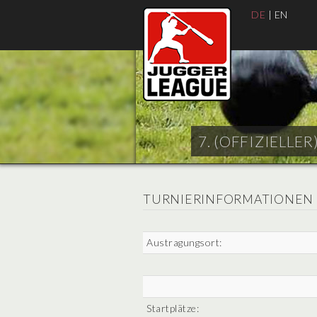
DE
|
EN
7. (OFFIZIELLER
TURNIERINFORMATIONEN
Austragungsort:
Startplätze: