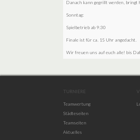
Danach kann gegrillt werden, bringt 
Sonntag:
Spielbetrieb ab 9:30
Finale ist für ca. 15 Uhr angedacht.
Wir freuen uns auf euch alle! bis Da
TURNIERE
V
Teamwertung
L
Städteseiten
Teamseiten
Aktuelles