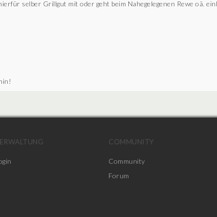
hierfür selber Grillgut mit oder geht beim Nahegelegenen Rewe oä. ein
hin!
ERWALTUNG
COMMUNITY
ogin
Community
Forum