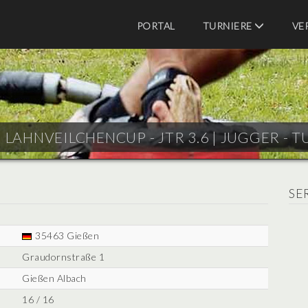
PORTAL
TURNIERE
VE
) LAHNVEILCHENCUP - JTR 3.6 |
JUGGER - T
SE
35463 Gießen
Graudornstraße 1
Gießen Albach
16 / 16