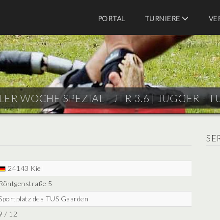
PORTAL
TURNIERE
VE
ELER WOCHE SPEZIAL - JTR 3.6 |
JUGGER - T
SE
24143 Kiel
Röntgenstraße 5
Sportplatz des TUS Gaarden
9 / 12