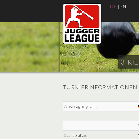
DE
|
EN
3. KI
TURNIERINFORMATIONEN
Austragungsort:
Startplätze: