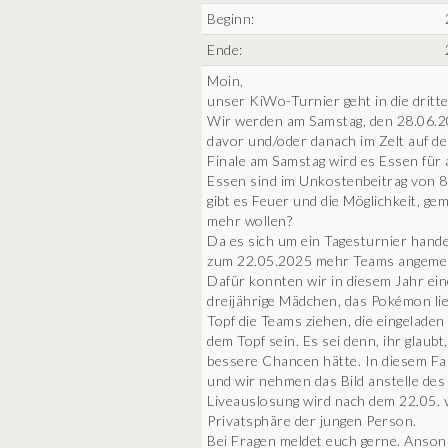
Beginn:
Ende:
Moin,
unser KiWo-Turnier geht in die dritte
Wir werden am Samstag, den 28.06.202
davor und/oder danach im Zelt auf 
Finale am Samstag wird es Essen für 
Essen sind im Unkostenbeitrag von 80
gibt es Feuer und die Möglichkeit, 
mehr wollen?
Da es sich um ein Tagesturnier hande
zum 22.05.2025 mehr Teams angemeld
Dafür konnten wir in diesem Jahr ein
dreijährige Mädchen, das Pokémon lie
Topf die Teams ziehen, die eingelade
dem Topf sein. Es sei denn, ihr glaub
bessere Chancen hätte. In diesem Fal
und wir nehmen das Bild anstelle des 
Liveauslosung wird nach dem 22.05. v
Privatsphäre der jungen Person.
Bei Fragen meldet euch gerne. Ansons