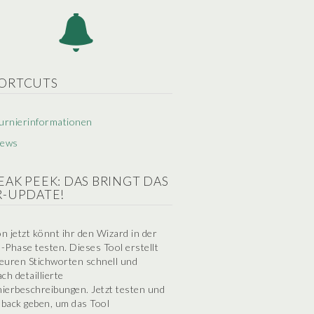
ORTCUTS
urnierinformationen
ews
EAK PEEK: DAS BRINGT DAS
R-UPDATE!
n jetzt könnt ihr den Wizard in der
-Phase testen. Dieses Tool erstellt
euren Stichworten schnell und
ach detaillierte
ierbeschreibungen. Jetzt testen und
back geben, um das Tool