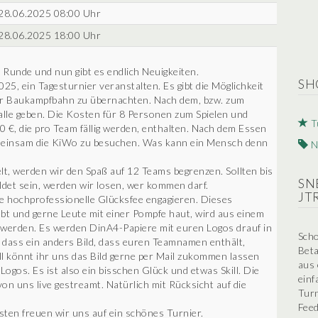
28.06.2025 08:00 Uhr
28.06.2025 18:00 Uhr
 Runde und nun gibt es endlich Neuigkeiten.
SH
5, ein Tagesturnier veranstalten. Es gibt die Möglichkeit
der Baukampfbahn zu übernachten. Nach dem, bzw. zum
alle geben. Die Kosten für 8 Personen zum Spielen und
T
 €, die pro Team fällig werden, enthalten. Nach dem Essen
gemeinsam die KiWo zu besuchen. Was kann ein Mensch denn
N
lt, werden wir den Spaß auf 12 Teams begrenzen. Sollten bis
SN
et sein, werden wir losen, wer kommen darf.
JT
e hochprofessionelle Glücksfee engagieren. Dieses
bt und gerne Leute mit einer Pompfe haut, wird aus einem
n werden. Es werden DinA4-Papiere mit euren Logos drauf in
Scho
t, dass ein anders Bild, dass euren Teamnamen enthält,
Beta
l könnt ihr uns das Bild gerne per Mail zukommen lassen
aus 
Logos. Es ist also ein bisschen Glück und etwas Skill. Die
einf
on uns live gestreamt. Natürlich mit Rücksicht auf die
Turn
Feed
ten freuen wir uns auf ein schönes Turnier.