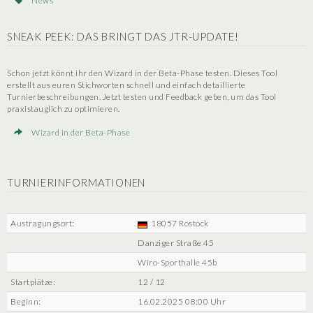
News
SNEAK PEEK: DAS BRINGT DAS JTR-UPDATE!
Schon jetzt könnt ihr den Wizard in der Beta-Phase testen. Dieses Tool
erstellt aus euren Stichworten schnell und einfach detaillierte
Turnierbeschreibungen. Jetzt testen und Feedback geben, um das Tool
praxistauglich zu optimieren.
Wizard in der Beta-Phase
TURNIERINFORMATIONEN
Austragungsort:
18057 Rostock
Danziger Straße 45
Wiro-Sporthalle 45b
Startplätze:
12 / 12
Beginn:
16.02.2025 08:00 Uhr