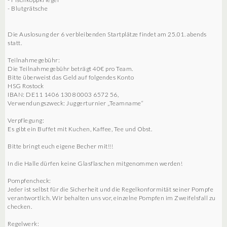
- Blutgrätsche
Die Auslosung der 6 verbleibenden Startplätze findet am 25.01. abends
statt.
Teilnahmegebühr:
Die Teilnahmegebühr beträgt 40€ pro Team.
Bitte überweist das Geld auf folgendes Konto
HSG Rostock
IBAN: DE11 1406 1308 0003 6572 56,
Verwendungszweck: Juggerturnier „Teamname“
Verpflegung:
Es gibt ein Buffet mit Kuchen, Kaffee, Tee und Obst.
Bitte bringt euch eigene Becher mit!!!
In die Halle dürfen keine Glasflaschen mitgenommen werden!
Pompfencheck:
Jeder ist selbst für die Sicherheit und die Regelkonformität seiner Pompfe
verantwortlich. Wir behalten uns vor, einzelne Pompfen im Zweifelsfall zu
checken.
Regelwerk: