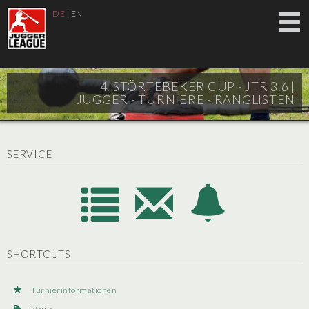
DE
|
EN
4. STÖRTEBEKER CUP - JTR 3.6 |
JUGGER - TURNIERE - RANGLISTEN
SERVICE
SHORTCUTS
Turnierinformationen