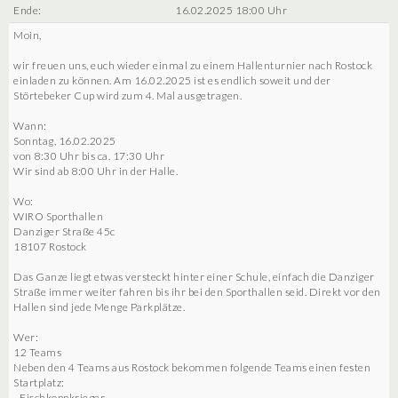
Ende:
16.02.2025 18:00 Uhr
Moin,
wir freuen uns, euch wieder einmal zu einem Hallenturnier nach Rostock
einladen zu können. Am 16.02.2025 ist es endlich soweit und der
Störtebeker Cup wird zum 4. Mal ausgetragen.
Wann:
Sonntag, 16.02.2025
von 8:30 Uhr bis ca. 17:30 Uhr
Wir sind ab 8:00 Uhr in der Halle.
Wo:
WIRO Sporthallen
Danziger Straße 45c
18107 Rostock
Das Ganze liegt etwas versteckt hinter einer Schule, einfach die Danziger
Straße immer weiter fahren bis ihr bei den Sporthallen seid. Direkt vor den
Hallen sind jede Menge Parkplätze.
Wer:
12 Teams
Neben den 4 Teams aus Rostock bekommen folgende Teams einen festen
Startplatz:
- Fischkoppkrieger