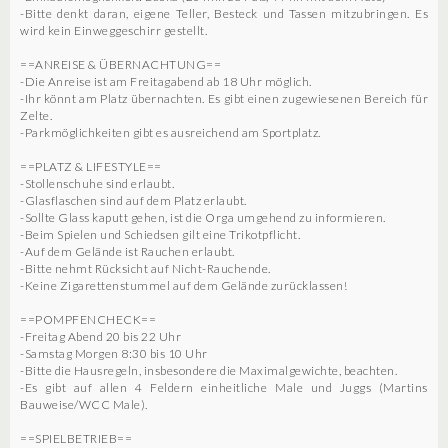
-Bitte denkt daran, eigene Teller, Besteck und Tassen mitzubringen. Es
wird kein Einweggeschirr gestellt.
==ANREISE & ÜBERNACHTUNG==
-Die Anreise ist am Freitagabend ab 18 Uhr möglich.
-Ihr könnt am Platz übernachten. Es gibt einen zugewiesenen Bereich für
Zelte.
-Parkmöglichkeiten gibt es ausreichend am Sportplatz.
==PLATZ & LIFESTYLE==
-Stollenschuhe sind erlaubt.
-Glasflaschen sind auf dem Platz erlaubt.
-Sollte Glass kaputt gehen, ist die Orga umgehend zu informieren.
-Beim Spielen und Schiedsen gilt eine Trikotpflicht.
-Auf dem Gelände ist Rauchen erlaubt.
-Bitte nehmt Rücksicht auf Nicht-Rauchende.
-Keine Zigarettenstummel auf dem Gelände zurücklassen!
==POMPFENCHECK==
-Freitag Abend 20 bis 22 Uhr
-Samstag Morgen 8:30 bis 10 Uhr
-Bitte die Hausregeln, insbesondere die Maximalgewichte, beachten.
-Es gibt auf allen 4 Feldern einheitliche Male und Juggs (Martins
Bauweise/WCC Male).
==SPIELBETRIEB==