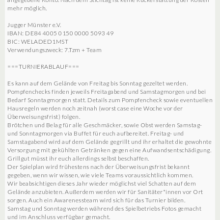
mehr möglich.
Jugger Münster e.V.
IBAN: DE84 4005 0150 0000 5093 49
BIC: WELADED1MST
Verwendungszweck: 7.Tzm + Team
===TURNIERABLAUF===
Es kann auf dem Gelände von Freitag bis Sonntag gezeltet werden.
Pompfenchecks finden jeweils Freitagabend und Samstagmorgen und bei
Bedarf Sonntagmorgen statt. Details zum Pompfencheck sowie eventuellen
Hausregeln werden noch zeitnah (worst case eine Woche vor der
Überweisungsfrist) folgen.
Brötchen und Belag für alle Geschmäcker, sowie Obst werden Samstag-
und Sonntagmorgen via Buffet für euch aufbereitet. Freitag- und
Samstagabend wird auf dem Gelände gegrillt und ihr erhaltet die gewohnte
Versorgung mit gekühlten Getränken gegen eine Aufwandsentschädigung.
Grillgut müsst ihr euch allerdings selbst beschaffen.
Der Spielplan wird frühestens nach der Überweisungsfrist bekannt
gegeben, wenn wir wissen, wie viele Teams voraussichtlich kommen.
Wir beabsichtigen dieses Jahr wieder möglichst viel Schatten auf dem
Gelände anzubieten. Außerdem werden wir für Sanitäter*innen vor Ort
sorgen. Auch ein Awarenessteam wird sich für das Turnier bilden.
Samstag und Sonntag werden während des Spielbetriebs Fotos gemacht
und im Anschluss verfügbar gemacht.