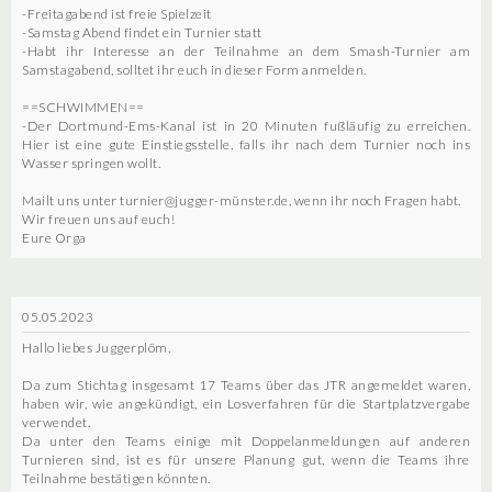
-Freitagabend ist freie Spielzeit
-Samstag Abend findet ein Turnier statt
-Habt ihr Interesse an der Teilnahme an dem Smash-Turnier am
Samstagabend, solltet ihr euch in dieser Form anmelden.
==SCHWIMMEN==
-Der Dortmund-Ems-Kanal ist in 20 Minuten fußläufig zu erreichen.
Hier ist eine gute Einstiegsstelle, falls ihr nach dem Turnier noch ins
Wasser springen wollt.
Mailt uns unter turnier@jugger-münster.de, wenn ihr noch Fragen habt.
Wir freuen uns auf euch!
Eure Orga
05.05.2023
Hallo liebes Juggerplöm,
Da zum Stichtag insgesamt 17 Teams über das JTR angemeldet waren,
haben wir, wie angekündigt, ein Losverfahren für die Startplatzvergabe
verwendet.
Da unter den Teams einige mit Doppelanmeldungen auf anderen
Turnieren sind, ist es für unsere Planung gut, wenn die Teams ihre
Teilnahme bestätigen könnten.