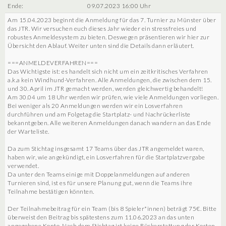
Ende:
09.07.2023 16:00 Uhr
Am 15.04.2023 beginnt die Anmeldung für das 7. Turnier zu Münster über
das JTR. Wir versuchen euch dieses Jahr wieder ein stressfreies und
robustes Anmeldesystem zu bieten. Deswegen präsentieren wir hier zur
Übersicht den Ablauf. Weiter unten sind die Details dann erläutert.
===ANMELDEVERFAHREN===
Das Wichtigste ist: es handelt sich nicht um ein zeitkritisches Verfahren
a.k.a kein Windhund-Verfahren. Alle Anmeldungen, die zwischen dem 15.
und 30. April im JTR gemacht werden, werden gleichwertig behandelt!
Am 30.04 um 18 Uhr werden wir prüfen, wie viele Anmeldungen vorliegen.
Bei weniger als 20 Anmeldungen werden wir ein Losverfahren
durchführen und am Folgetag die Startplatz- und Nachrückerliste
bekanntgeben. Alle weiteren Anmeldungen danach wandern an das Ende
der Warteliste.
Da zum Stichtag insgesamt 17 Teams über das JTR angemeldet waren,
haben wir, wie angekündigt, ein Losverfahren für die Startplatzvergabe
verwendet.
Da unter den Teams einige mit Doppelanmeldungen auf anderen
Turnieren sind, ist es für unsere Planung gut, wenn die Teams ihre
Teilnahme bestätigen könnten.
Der Teilnahmebeitrag für ein Team (bis 8 Spieler*innen) beträgt 75€. Bitte
überweist den Beitrag bis spätestens zum 11.06.2023 an das unten
angegebene Konto. Nach dem Stichtag ist keine Rückerstattung der Kosten