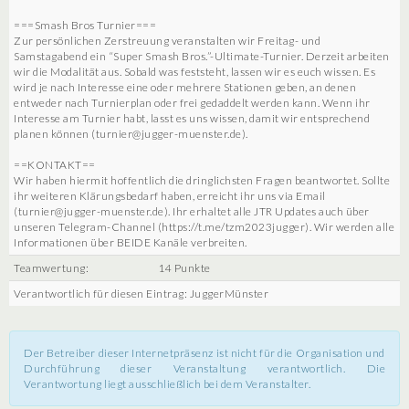
===Smash Bros Turnier===
Zur persönlichen Zerstreuung veranstalten wir Freitag- und
Samstagabend ein “Super Smash Bros.”-Ultimate-Turnier. Derzeit arbeiten
wir die Modalität aus. Sobald was feststeht, lassen wir es euch wissen. Es
wird je nach Interesse eine oder mehrere Stationen geben, an denen
entweder nach Turnierplan oder frei gedaddelt werden kann. Wenn ihr
Interesse am Turnier habt, lasst es uns wissen, damit wir entsprechend
planen können (turnier@jugger-muenster.de).
==KONTAKT==
Wir haben hiermit hoffentlich die dringlichsten Fragen beantwortet. Sollte
ihr weiteren Klärungsbedarf haben, erreicht ihr uns via Email
(turnier@jugger-muenster.de). Ihr erhaltet alle JTR Updates auch über
unseren Telegram-Channel (https://t.me/tzm2023jugger). Wir werden alle
Informationen über BEIDE Kanäle verbreiten.
Teamwertung:
14 Punkte
Verantwortlich für diesen Eintrag: JuggerMünster
Der Betreiber dieser Internetpräsenz ist nicht für die Organisation und
Durchführung dieser Veranstaltung verantwortlich. Die
Verantwortung liegt ausschließlich bei dem Veranstalter.