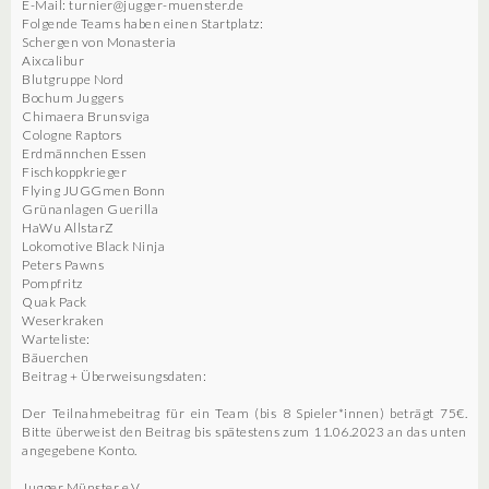
E-Mail: turnier@jugger-muenster.de
Folgende Teams haben einen Startplatz:
Schergen von Monasteria
Aixcalibur
Blutgruppe Nord
Bochum Juggers
Chimaera Brunsviga
Cologne Raptors
Erdmännchen Essen
Fischkoppkrieger
Flying JUGGmen Bonn
Grünanlagen Guerilla
HaWu AllstarZ
Lokomotive Black Ninja
Peters Pawns
Pompfritz
Quak Pack
Weserkraken
Warteliste:
Bäuerchen
Beitrag + Überweisungsdaten:
Der Teilnahmebeitrag für ein Team (bis 8 Spieler*innen) beträgt 75€.
Bitte überweist den Beitrag bis spätestens zum 11.06.2023 an das unten
angegebene Konto.
Jugger Münster e.V.