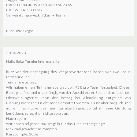
IBAN: DE84 4005 0150 0000 5093 49
BIC: WELADED1MST
Verwendungszweck: 7.Tzm + Team
Eure TzM Orga!
28.04.2023
Hallo liebe Turnierinteressierte,
kurz vor der Festlegung des Vergabeverfahrens haben wir zwei neue
Infos für euch.
Teilnahmebeitrag
Wir haben einen Teilnahmebeitrag von 75€ pro Team festgelegt. Dieser
Betrag ist fest und unabhängig von der Anzahl eurer Spielenden. Nach der
Überweisungsfrist kann der Betrag bei Abmeldung aufgrund von
Planungssicherheit nicht mehr erstattet werden. Es ist aber möglich, ihn
auf ein nachrückendes Team zu übertragen. Solltet ihr eine Quittung
benötigen, sprecht uns bitte vorab an.
Hausregeln
Wir haben folgende Hausregeln für das Turnier festgelegt:
Maximalgewicht für Pompfen
Kurzpompfe: 300g