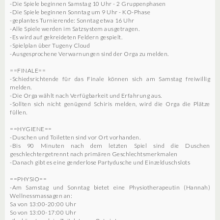
-Die Spiele beginnen Samstag 10 Uhr - 2 Gruppenphasen
-Die Spiele beginnen Sonntag um 9 Uhr - KO-Phase
-geplantes Turnierende: Sonntag etwa 16 Uhr
-Alle Spiele werden im Satzsystem ausgetragen.
-Es wird auf gekreideten Feldern gespielt.
-Spielplan über Tugeny Cloud
-Ausgesprochene Verwarnungen sind der Orga zu melden.
==FINALE==
-Schiedsrichtende für das Finale können sich am Samstag freiwillig
melden.
-Die Orga wählt nach Verfügbarkeit und Erfahrung aus.
-Sollten sich nicht genügend Schiris melden, wird die Orga die Plätze
füllen.
==HYGIENE==
-Duschen und Toiletten sind vor Ort vorhanden.
-Bis 90 Minuten nach dem letzten Spiel sind die Duschen
geschlechtergetrennt nach primären Geschlechtsmerkmalen
-Danach gibt es eine genderlose Partydusche und Einzelduschslots
==PHYSIO==
-Am Samstag und Sonntag bietet eine Physiotherapeutin (Hannah)
Wellnessmassagen an:
Sa von 13:00-20:00 Uhr
So von 13:00-17:00 Uhr