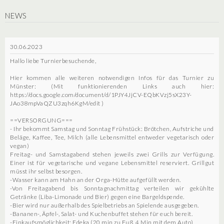
NEWS
30.06.2023
Hallo liebe Turnierbesuchende,
Hier kommen alle weiteren notwendigen Infos für das Turnier zu
Münster: (Mit funktionierenden Links auch hier:
https://docs.google.com/document/d/1PJY4JjCV-EQbKVzj5sX23Y-
JAo38mpVaQZU3zqh6KgM/edit )
==VERSORGUNG===
- Ihr bekommt Samstag und Sonntag Frühstück: Brötchen, Aufstriche und
Beläge, Kaffee, Tee, Milch (alle Lebensmittel entweder vegetarisch oder
vegan)
Freitag- und Samstagabend stehen jeweils zwei Grills zur Verfügung.
Einer ist für vegetarische und vegane Lebensmittel reserviert. Grillgut
müsst ihr selbst besorgen.
-Wasser kann am Hahn an der Orga-Hütte aufgefüllt werden.
-Von Freitagabend bis Sonntagnachmittag verteilen wir gekühlte
Getränke (Liba-Limonade und Bier) gegen eine Bargeldspende.
-Bier wird nur außerhalb des Spielbetriebs an Spielende ausgegeben.
-Bananen-, Äpfel-, Salat- und Kuchenbuffet stehen für euch bereit.
-Einkaufsmöglichkeit: Edeka (20 min zu Fuß, 4 Min mit dem Auto)