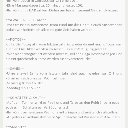
-Ihr könnt euch in Zeitslots vor Ort eintragen.
-Eine Massage dauert ca. 25 min. und kostet 15€.
-Ihr könnt nur BAR zahlen! Daher am besten passend Geld mitbringen.
==AWARENESS-TEAM==
-Vor Ort ist ein Awareness-Team rund um die Uhr für euch ansprechbar,
sodass wir hoffentlich alle eine gute Zeit haben werden.
==FOTOS==
-Julia, die Fotografin vom letzten Jahr, ist wieder da und macht Fotos vom
Turnier. Die Bilder werden im Anschluss zur Verfügung gestellt.
-Wer nicht fotografiert werden möchte, soll der Orga Bescheid sagen und
die entsprechenden Fotos werden nicht veröffentlicht.
==SANIS==
-Unsere zwei Sanis vom letzten Jahr sind auch wieder vor Ort und
kümmern sich um euer Wohlbefinden.
-Samstag 10 bis 16 Uhr
-Sonntag 9 bis 15 Uhr
==SCHATTEN & KALT==
-Auf dem Turnier wird es Pavillons und Tarps an den Feldrändern geben,
so dass ihr Schatten zur Verfügung habt.
-Ihr könnt gerne eigene Pavillons mitbringen und zusätzlich aufstellen.
-An jeder Grundlinie steht eine Sprühflasche mit Wasser zum Abkühlen.
==SMASH==