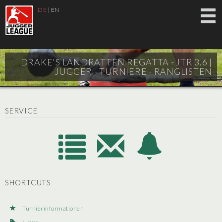
DE
|
EN
DRAKE'S LANDRATTEN REGATTA - JTR 3.6 |
JUGGER - TURNIERE - RANGLISTEN
SERVICE
SHORTCUTS
Turnierinformationen