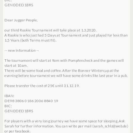
GENODED1BRS
Dear Jugger People,
our third Rookie Tournament will take place at 1.3.2020.
A Rookie is who just had 5 Days at Tournament and just played for less than
1,5 Years (both Terms must fit).
-- new Information --
The tournament will start at 9am with Pompfencheck and the games will
start at 10am.
There will be some food and coffee. After the Bonner Wintercup at the
evening before tournament we will have some drinks like last year in a pub.
Please transfer the cost of 25€ until 31.12.19.
IBAN:
DE98 3806 0186 2006 8840 19
BIC:
GENODED1BRS
For players with a very long journey we have some space for sleeping. Ask
Sarah for further information. You can write per mail (sarah_schlz@web.de)
or per facebook.