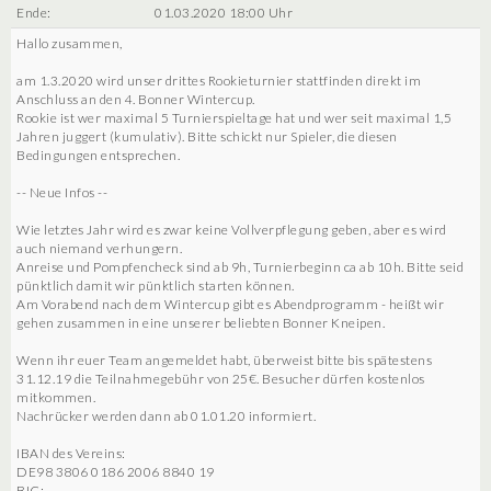
Ende:
01.03.2020 18:00 Uhr
Hallo zusammen,
am 1.3.2020 wird unser drittes Rookieturnier stattfinden direkt im
Anschluss an den 4. Bonner Wintercup.
Rookie ist wer maximal 5 Turnierspieltage hat und wer seit maximal 1,5
Jahren juggert (kumulativ). Bitte schickt nur Spieler, die diesen
Bedingungen entsprechen.
-- Neue Infos --
Wie letztes Jahr wird es zwar keine Vollverpflegung geben, aber es wird
auch niemand verhungern.
Anreise und Pompfencheck sind ab 9h, Turnierbeginn ca ab 10h. Bitte seid
pünktlich damit wir pünktlich starten können.
Am Vorabend nach dem Wintercup gibt es Abendprogramm - heißt wir
gehen zusammen in eine unserer beliebten Bonner Kneipen.
Wenn ihr euer Team angemeldet habt, überweist bitte bis spätestens
31.12.19 die Teilnahmegebühr von 25€. Besucher dürfen kostenlos
mitkommen.
Nachrücker werden dann ab 01.01.20 informiert.
IBAN des Vereins:
DE98 3806 0186 2006 8840 19
BIC: