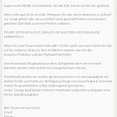
Supermarkt REWE, Fuhlsbütteler Straße 334: hat bis 24:00 Uhr geöffnet
Wenn alles gut läuft, wird der Platzwart für alle, deren Reserven zu schnell
zur Neige gehen oder die es einfach nicht geschafft haben einzukaufen,
gekühlte Getränke zu fairen Preisen anbieten.
FEUER, OFFENES LICHT, GRILLEN IST AUF DEM ZELTGELÄNDE
VERBOTEN!!!
Wenn ihr eine Feuerschale habt, oder Grillen wollt usw. dann könnt ihr das
auf der anderen Seite vor dem Klubheim machen, wo sich die
Duschen/Toiletten und der Platzwart befinden.
Den Rasenplatz (Rugbyplatz) an dem Zeltgelände darf von niemand
betreten werden, bitte achtet mit uns gemeinsam darauf.
Traditionell werden wir wieder gemeinsam feiern am Samstagabend, wir
stellen Grille und Kohle zur Verfügung. Dinge zum Drauflegen & Getränke
müsst ihr grundsätzlich selbst mitbringen/organisieren.
Unser Smutje wird wieder leckeren Nudelsalat zubereiten und gegen eine
kleine Spende ausgeben.
Wir freuen uns auf Euch!
Gruß
Merten