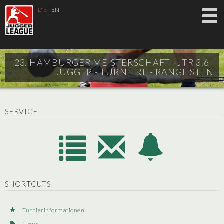
DE
|
EN
23. HAMBURGER MEISTERSCHAFT - JTR 3.6 |
JUGGER - TURNIERE - RANGLISTEN
SERVICE
SHORTCUTS
Turnierinformationen