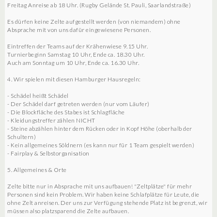
Freitag Anreise ab 18 Uhr. (Rugby Gelände St. Pauli, Saarlandstraße)
Es dürfen keine Zelte aufgestellt werden (von niemandem) ohne
Absprache mit von uns dafür eingewiesene Personen.
Eintreffen der Teams auf der Krähenwiese 9.15 Uhr.
Turnierbeginn Samstag 10 Uhr, Ende ca. 18.30 Uhr.
Auch am Sonntag um 10 Uhr, Ende ca. 16.30 Uhr.
4. Wir spielen mit diesen Hamburger Hausregeln:
- Schädel heißt Schädel
- Der Schädel darf getreten werden (nur vom Läufer)
- Die Blockfläche des Stabes ist Schlagfläche
- Kleidungstreffer zählen NICHT
- Steine abzählen hinter dem Rücken oder in Kopf Höhe (oberhalb der
Schultern)
- Kein allgemeines Söldnern (es kann nur für 1 Team gespielt werden)
- Fairplay & Selbstorganisation
5. Allgemeines & Orte
Zelte bitte nur in Absprache mit uns aufbauen! "Zeltplätze" für mehr
Personen sind kein Problem. Wir haben keine Schlafplätze für Leute, die
ohne Zelt anreisen. Der uns zur Verfügung stehende Platz ist begrenzt, wir
müssen also platzsparend die Zelte aufbauen.