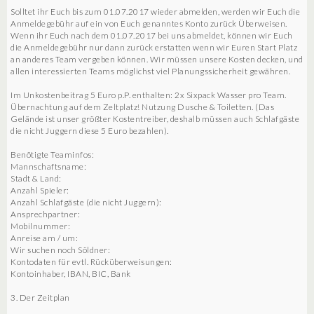
Solltet ihr Euch bis zum 01.07.2017 wieder abmelden, werden wir Euch die
Anmeldegebühr auf ein von Euch genanntes Konto zurück Überweisen.
Wenn ihr Euch nach dem 01.07.2017 bei uns abmeldet, können wir Euch
die Anmeldegebühr nur dann zurück erstatten wenn wir Euren Start Platz
an anderes Team vergeben können. Wir müssen unsere Kosten decken, und
allen interessierten Teams möglichst viel Planungssicherheit gewähren.
Im Unkostenbeitrag 5 Euro p.P. enthalten: 2x Sixpack Wasser pro Team.
Übernachtung auf dem Zeltplatz! Nutzung Dusche & Toiletten. (Das
Gelände ist unser größter Kostentreiber, deshalb müssen auch Schlafgäste
die nicht Juggern diese 5 Euro bezahlen).
Benötigte Teaminfos:
Mannschaftsname:
Stadt & Land:
Anzahl Spieler:
Anzahl Schlafgäste (die nicht Juggern):
Ansprechpartner:
Mobilnummer:
Anreise am / um:
Wir suchen noch Söldner:
Kontodaten für evtl. Rücküberweisungen:
Kontoinhaber, IBAN, BIC, Bank
3. Der Zeitplan