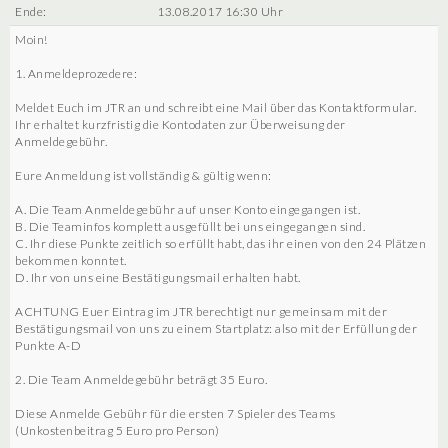
Ende:
13.08.2017 16:30 Uhr
Moin!
1. Anmeldeprozedere:
Meldet Euch im JTR an und schreibt eine Mail über das Kontaktformular.
Ihr erhaltet kurzfristig die Kontodaten zur Überweisung der
Anmeldegebühr.
Eure Anmeldung ist vollständig & gültig wenn:
A. Die Team Anmeldegebühr auf unser Konto eingegangen ist.
B. Die Teaminfos komplett ausgefüllt bei uns eingegangen sind.
C. Ihr diese Punkte zeitlich so erfüllt habt, das ihr einen von den 24 Plätzen
bekommen konntet.
D. Ihr von uns eine Bestätigungsmail erhalten habt.
ACHTUNG Euer Eintrag im JTR berechtigt nur gemeinsam mit der
Bestätigungsmail von uns zu einem Startplatz: also mit der Erfüllung der
Punkte A-D
2. Die Team Anmeldegebühr beträgt 35 Euro.
Diese Anmelde Gebühr für die ersten 7 Spieler des Teams
(Unkostenbeitrag 5 Euro pro Person)