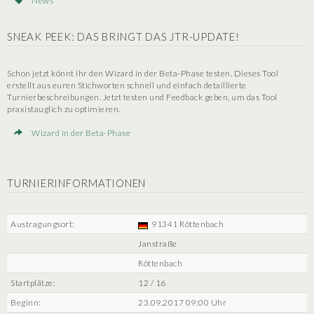
News
SNEAK PEEK: DAS BRINGT DAS JTR-UPDATE!
Schon jetzt könnt ihr den Wizard in der Beta-Phase testen. Dieses Tool
erstellt aus euren Stichworten schnell und einfach detaillierte
Turnierbeschreibungen. Jetzt testen und Feedback geben, um das Tool
praxistauglich zu optimieren.
Wizard in der Beta-Phase
TURNIERINFORMATIONEN
Austragungsort:
91341 Röttenbach
Janstraße
Röttenbach
Startplätze:
12 / 16
Beginn:
23.09.2017 09:00 Uhr