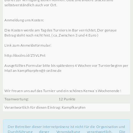
selbstverständlich auch vor Ort.
Anmeldung uns Kosten:
Die Kosten werde am Tag des Turniers in Bar verrichtet. Der genaue
Betrag steht noch nicht fest. ( ca. Zwischen 3 und 4 Euro )
Link zum Anmeldeformular:
http://docdro.id/Z5VLPnt
Ausgefülltes Formular bitte bis spätestens 4 Wochen vor Turnierbeginn per
Mail an kampfkarpfen@t-online.de
Wir freuen uns auf das Turnier und ein schönes Kerwa´s Wochenende !
Teamwertung:
12 Punkte
Verantwortlich für diesen Eintrag: Kampfkarpfen
Der Betreiber dieser Internetpräsenz ist nicht für die Organisation und
Durchführung dieser Veranstaltung verantwortlich. Die