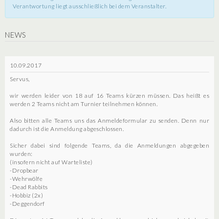
Verantwortung liegt ausschließlich bei dem Veranstalter.
NEWS
10.09.2017
Servus,
wir werden leider von 18 auf 16 Teams kürzen müssen. Das heißt es
werden 2 Teams nicht am Turnier teilnehmen können.
Also bitten alle Teams uns das Anmeldeformular zu senden. Denn nur
dadurch ist die Anmeldung abgeschlossen.
Sicher dabei sind folgende Teams, da die Anmeldungen abgegeben
wurden:
(insofern nicht auf Warteliste)
-Dropbear
-Wehrwölfe
-Dead Rabbits
-Hobbiz (2x)
-Deggendorf