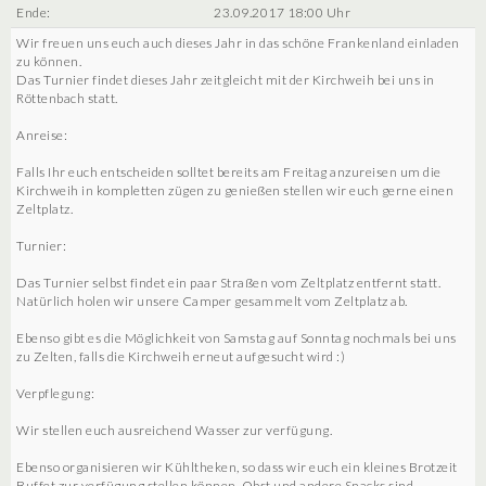
Ende:
23.09.2017 18:00 Uhr
Wir freuen uns euch auch dieses Jahr in das schöne Frankenland einladen
zu können.
Das Turnier findet dieses Jahr zeitgleicht mit der Kirchweih bei uns in
Röttenbach statt.
Anreise:
Falls Ihr euch entscheiden solltet bereits am Freitag anzureisen um die
Kirchweih in kompletten zügen zu genießen stellen wir euch gerne einen
Zeltplatz.
Turnier:
Das Turnier selbst findet ein paar Straßen vom Zeltplatz entfernt statt.
Natürlich holen wir unsere Camper gesammelt vom Zeltplatz ab.
Ebenso gibt es die Möglichkeit von Samstag auf Sonntag nochmals bei uns
zu Zelten, falls die Kirchweih erneut aufgesucht wird :)
Verpflegung:
Wir stellen euch ausreichend Wasser zur verfügung.
Ebenso organisieren wir Kühltheken, so dass wir euch ein kleines Brotzeit
Buffet zur verfügung stellen können. Obst und andere Snacks sind